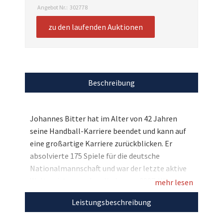
Angebot Nr.:
302778
zu den laufenden Auktionen
Beschreibung
Johannes Bitter hat im Alter von 42 Jahren
seine Handball-Karriere beendet und kann auf
eine großartige Karriere zurückblicken. Er
absolvierte 175 Spiele für die deutsche
Nationalmannschaft und war der letzte aktive
Weltmeister aus dem Kader von 2007. Wir
mehr lesen
dürfen nun ein tolles Andenken des legendären
Leistungsbeschreibung
Torhüters versteigern: Ein TVB Stuttgart-Trikot
aus der Saison 2020/21, welches Johannes