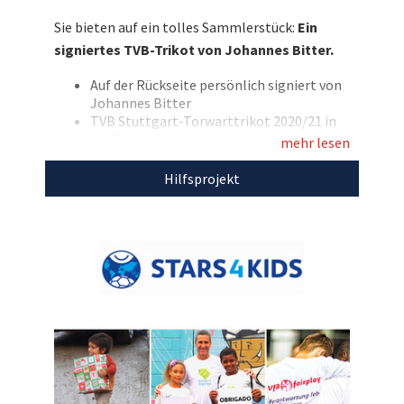
Bitter persönlich signiert hat. Bieten Sie mit
Sie bieten auf ein tolles Sammlerstück:
Ein
und sichern Sie sich dieses Sammlerstück
signiertes TVB-Trikot von Johannes Bitter.
zugunsten der Kinderhilfsprojekte von
Stars4Kids!
Auf der Rückseite persönlich signiert von
Johannes Bitter
Entdecken Sie bei uns auch weitere
TVB Stuttgart-Torwarttrikot 2020/21 in
der Fanshop-Variante
einzigartige Auktionen
für den guten Zweck!
mehr lesen
Rückenflock: Bitter und seine Nummer 1
Größe: L
Hilfsprojekt
Marke: Kempa
Farbe: rot/grau
Mit dem Erlös dieser Auktion unterstützen wir
Stars4Kids.