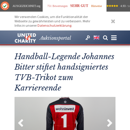
SEHR GUT
AUSGEZEICHNET
.org
751 Bewertungen
Hinweise
4.93
/ 5.
Wir verwenden Cookies, um die Funktionalität der
Webseite zu gewährleisten und zu verbessern. Mehr
Infos in unserer
Datenschutzerklärung
.
Auktionsportal
Handball-Legende Johannes
Bitter stiftet handsigniertes
TVB-Trikot zum
Karriereende