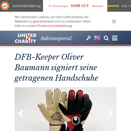
SEHR GUT
AUSGEZEICHNET
.org
751 Bewertungen
Hinweise
4.93
/ 5.
Wir verwenden Cookies, um die Funktionalität der
Webseite zu gewährleisten und zu verbessern. Mehr
Infos in unserer
Datenschutzerklärung
.
Auktionsportal
DFB-Keeper Oliver
Baumann signiert seine
getragenen Handschuhe