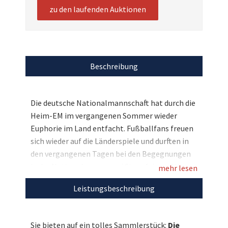
zu den laufenden Auktionen
Beschreibung
Die deutsche Nationalmannschaft hat durch die
Heim-EM im vergangenen Sommer wieder
Euphorie im Land entfacht. Fußballfans freuen
sich wieder auf die Länderspiele und durften in
den vergangenen Tagen bei den Begegnungen
in der Nations League zwei Siege feiern. Oliver
mehr lesen
Baumann stand gegen die Niederlande als
Leistungsbeschreibung
Nummer 1 zwischen den Pfosten und sicherte
dem Team mit zwei tollen Paraden die drei
Punkte. Und Sie können sich nun getragene
Sie bieten auf ein tolles Sammlerstück:
Die