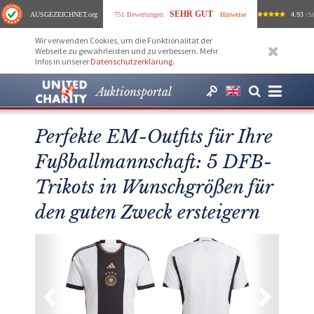
SEHR GUT
AUSGEZEICHNET
.org
751 Bewertungen
Hinweise
4.93
/ 5.
Wir verwenden Cookies, um die Funktionalität der
Webseite zu gewährleisten und zu verbessern. Mehr
Infos in unserer
Datenschutzerklärung
.
Auktionsportal
Perfekte EM-Outfits für Ihre
Fußballmannschaft: 5 DFB-
Trikots in Wunschgrößen für
den guten Zweck ersteigern