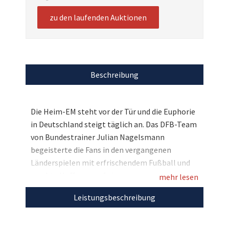
zu den laufenden Auktionen
Beschreibung
Die Heim-EM steht vor der Tür und die Euphorie
in Deutschland steigt täglich an. Das DFB-Team
von Bundestrainer Julian Nagelsmann
begeisterte die Fans in den vergangenen
Länderspielen mit erfrischendem Fußball und
machte Hoffnung auf ein neues
mehr lesen
Sommermärchen. Passend zur EURO 2024
Leistungsbeschreibung
dürfen wir nun ein besonderes Package
versteigern: Sichern Sie sich hier 5 DFB-Trikots
in Wunschgröße und statten Sie damit Ihre