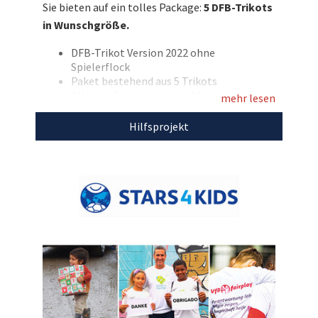
Sie bieten auf ein tolles Package:
5 DFB-Trikots
gesamte Fußballmannschaft aus – das perfekte
in Wunschgröße.
Fan-Outfit für die EM! Jetzt mitbieten und
damit Stars4Kids unterstützen!
DFB-Trikot Version 2022 ohne
Spielerflock
Entdecken Sie bei uns auch
Paket bestehend aus 5 Trikots
Alle neu & originalverpackt
weitere
einzigartige Auktionen
für den guten
mehr lesen
Die Größen können aus 128, 140, 152, M, L,
Zweck!
XL, XXL, XXXL frei gewählt werden
Hilfsprojekt
Marke: adidas
Farbe: weiß / schwarz
Mit dem Erlös dieser Auktion unterstützen wir
Stars4Kids.