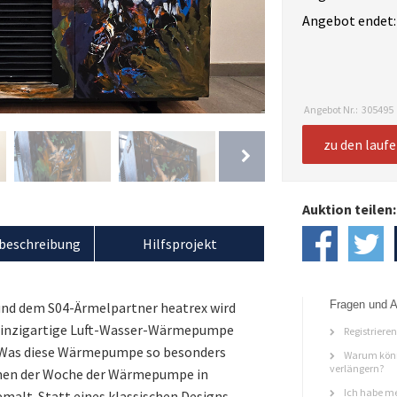
Angebot endet:
Angebot Nr.:
305495
zu den lauf
Auktion teilen:
beschreibung
Hilfsprojekt
Fragen und A
und dem S04-Ärmelpartner heatrex wird
e einzigartige Luft-Wasser-Wärmepumpe
Registriere
st! Was diese Wärmepumpe so besonders
Warum könn
verlängern?
men der Woche der Wärmepumpe in
Ich habe me
emalt. Statt eines klassischen Designs