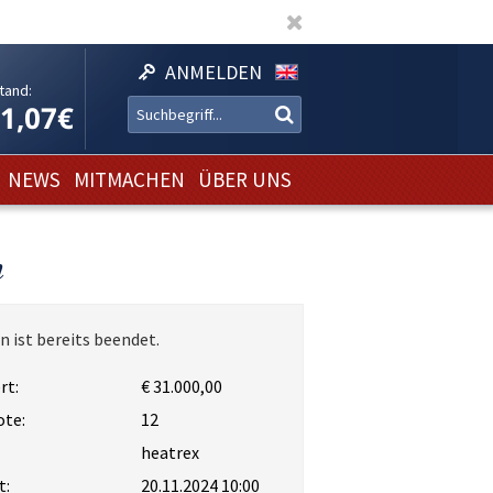
ANMELDEN
tand:
11,07€
NEWS
MITMACHEN
ÜBER UNS
n
n ist bereits beendet.
rt:
€ 31.000,00
ote:
12
heatrex
t:
20.11.2024 10:00