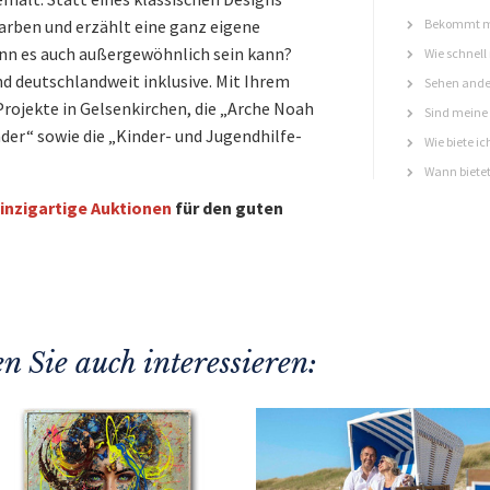
Farben und erzählt eine ganz eigene
Bekommt ma
nn es auch außergewöhnlich sein kann?
Wie schnell
nd deutschlandweit inklusive. Mit Ihrem
Sehen ande
rojekte in Gelsenkirchen, die „Arche Noah
Sind meine 
der“ sowie die „Kinder- und Jugendhilfe-
Wie biete ic
Wann bietet
inzigartige Auktionen
für den guten
n Sie auch interessieren: