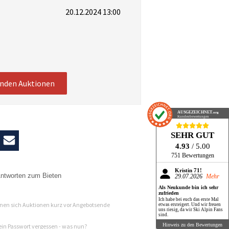
20.12.2024 13:00
enden Auktionen
AUSGEZEICHNET
.org
Kundenbewertungen
SEHR GUT
4.93
/ 5.00
751 Bewertungen
Kristin 71!
ntworten zum Bieten
29.07.2026
Mehr
Als Neukunde bin ich sehr
n
zufrieden
Ich habe bei euch das erste Mal
en sich Auktionen kurz vor Angebotsende
etwas ersteigert. Und wir freuen
uns riesig, da wir Ski Alpin Fans
sind.
Hinweis zu den Bewertungen
in Passwort vergessen - was nun?