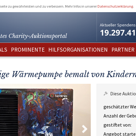
eite zu gewährleisten und zu verbessern. Mehr Infos in unserer
Datenschutzerklärung
.
Aktueller Spendens
19.297.4
tes Charity-
Auktionsportal
ALS
PROMINENTE
HILFSORGANISATIONEN
PARTNER
lige Wärmepumpe bemalt von Kinder
Diese Auktio
geschätzter We
Anzahl der Geb
gestiftet von:
Angebot starte