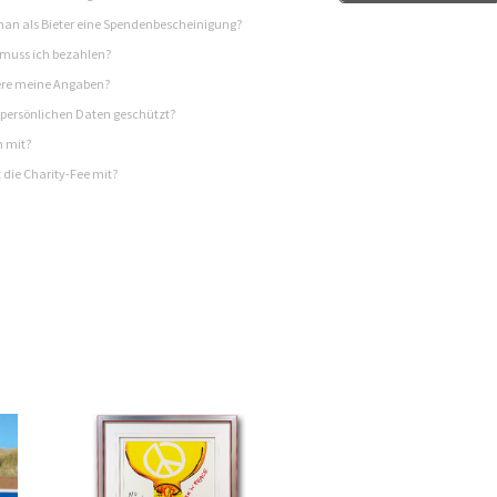
n als Bieter eine Spendenbescheinigung?
 muss ich bezahlen?
re meine Angaben?
persönlichen Daten geschützt?
h mit?
 die Charity-Fee mit?