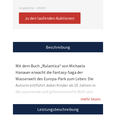
Angebot Nr.:
193419
zu den laufenden Auktionen
Beschreibung
Mit dem Buch „Rulantica“ von Michaela
Hanauer erwacht die Fantasy-Saga der
Wasserwelt des Europa-Park zum Leben. Die
Autorin entführt dabei Kinder ab 10 Jahren in
die spannende und geheimnisvolle Welt von
Rulantica und nimmt Sie mit auf eine besondere
mehr lesen
Lesereise. Und bei uns liegt eine ganz besondere
Leistungsbeschreibung
Ausgabe unter dem virtuellen Hammer, denn