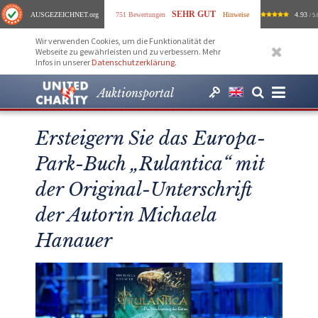
SEHR GUT
AUSGEZEICHNET
.org
751 Bewertungen
Hinweise
4.93
/ 5.
Wir verwenden Cookies, um die Funktionalität der
Webseite zu gewährleisten und zu verbessern. Mehr
Infos in unserer
Datenschutzerklärung
.
Auktionsportal
Ersteigern Sie das Europa-
Park-Buch „Rulantica“ mit
der Original-Unterschrift
der Autorin Michaela
Hanauer