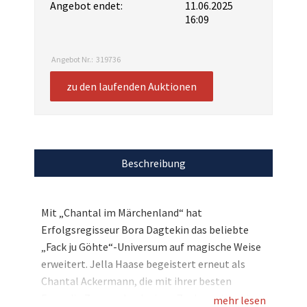
Angebot endet:
11.06.2025
16:09
Angebot Nr.:
319736
zu den laufenden Auktionen
Beschreibung
Mit „Chantal im Märchenland“ hat
Erfolgsregisseur Bora Dagtekin das beliebte
„Fack ju Göhte“-Universum auf magische Weise
erweitert. Jella Haase begeistert erneut als
Chantal Ackermann, die mit ihrer besten
Freundin Zeynep durch einen Zauberspiegel ins
mehr lesen