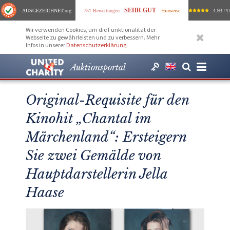
SEHR GUT
AUSGEZEICHNET
.org
751 Bewertungen
Hinweise
4.93
/ 5.
Wir verwenden Cookies, um die Funktionalität der
Webseite zu gewährleisten und zu verbessern. Mehr
Infos in unserer
Datenschutzerklärung
.
Auktionsportal
Original-Requisite für den
Kinohit „Chantal im
Märchenland“: Ersteigern
Sie zwei Gemälde von
Hauptdarstellerin Jella
Haase