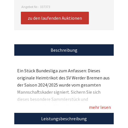
Angebot Nr.:
337373
zu den laufenden Auktionen
Beschreibung
Ein Stück Bundesliga zum Anfassen: Dieses
originale Heimtrikot des SV Werder Bremen aus
der Saison 2024/2025 wurde vom gesamten
Mannschaftskader signiert. Sichern Sie sich
dieses besondere Sammlerstück und
unterstützen Sie „RTL – Wir helfen Kindern“.
mehr lesen
Ein echtes Herzensstück für alle Augsburg-Fans
Leistungsbeschreibung
und ein starkes Zeichen für den guten Zweck.