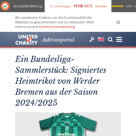
SEHR GUT
AUSGEZEICHNET
.org
751 Bewertungen
Hinweise
4.93
/ 5.
Wir verwenden Cookies, um die Funktionalität der
Webseite zu gewährleisten und zu verbessern. Mehr
Infos in unserer
Datenschutzerklärung
.
Auktionsportal
Ein Bundesliga-
Sammlerstück: Signiertes
Heimtrikot von Werder
Bremen aus der Saison
2024/2025