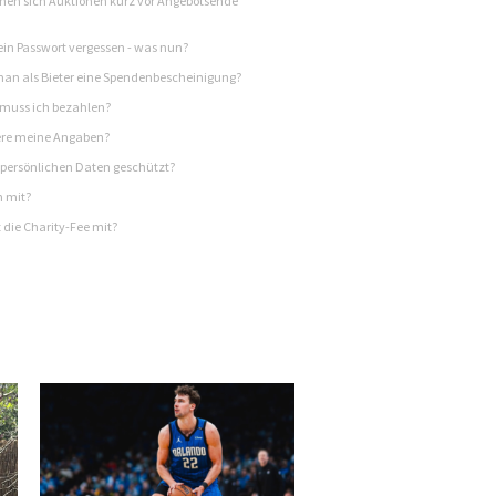
en sich Auktionen kurz vor Angebotsende
in Passwort vergessen - was nun?
n als Bieter eine Spendenbescheinigung?
 muss ich bezahlen?
re meine Angaben?
persönlichen Daten geschützt?
h mit?
 die Charity-Fee mit?