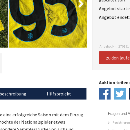
Angebot starte
Angebot endet:
Angebot Nr.:
270191
zu den lauf
Auktion teilen:
beschreibung
Hilfsprojekt
Fragen und A
e eine erfolgreiche Saison mit dem Einzug
möchte der Nationalspieler etwas
Registriere
besondere Sammlerstücke von sich und