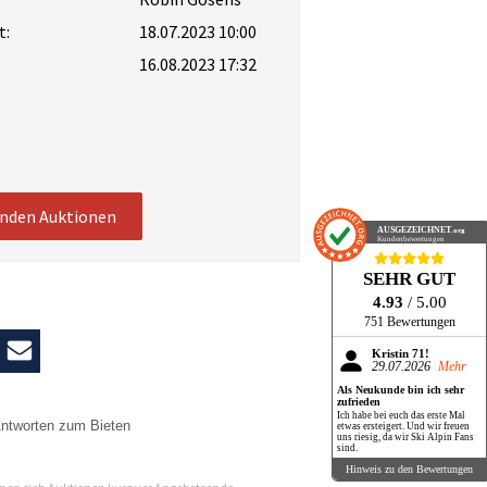
t:
18.07.2023 10:00
16.08.2023 17:32
enden Auktionen
AUSGEZEICHNET
.org
Kundenbewertungen
SEHR GUT
4.93
/ 5.00
751 Bewertungen
Kristin 71!
29.07.2026
Mehr
Als Neukunde bin ich sehr
zufrieden
Ich habe bei euch das erste Mal
ntworten zum Bieten
etwas ersteigert. Und wir freuen
uns riesig, da wir Ski Alpin Fans
sind.
n
Hinweis zu den Bewertungen