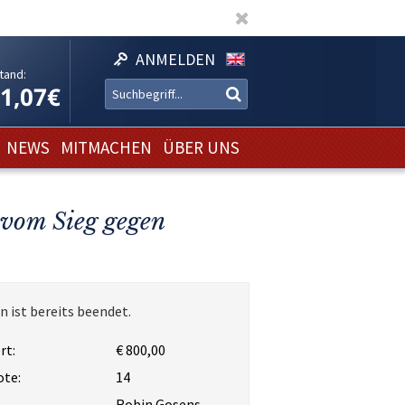
ANMELDEN
tand:
11,07€
NEWS
MITMACHEN
ÜBER UNS
 vom Sieg gegen
n ist bereits beendet.
rt:
€ 800,00
ote:
14
Robin Gosens