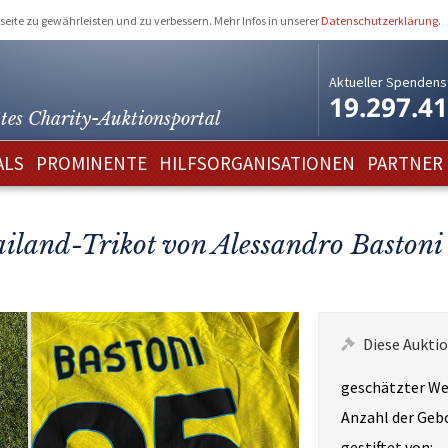
eite zu gewährleisten und zu verbessern. Mehr Infos in unserer
Datenschutzerklärung
.
Aktueller Spendens
19.297.4
tes Charity-
Auktionsportal
ALS
PROMINENTE
HILFSORGANISATIONEN
PARTNER
ailand-Trikot von Alessandro Bastoni
Diese Auktio
geschätzter We
Anzahl der Geb
gestiftet von: