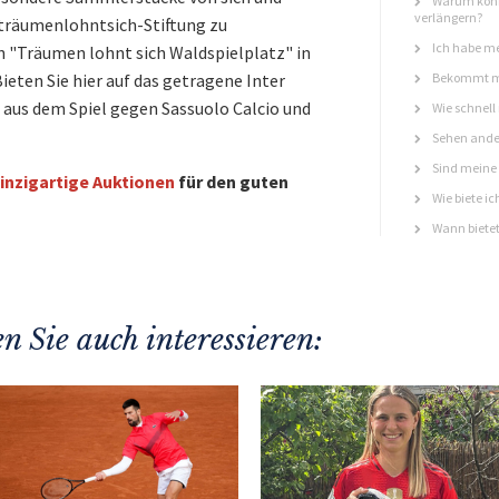
Warum könn
verlängern?
träumenlohntsich-Stiftung zu
Ich habe me
n "Träumen lohnt sich Waldspielplatz" in
ieten Sie hier auf das getragene Inter
Bekommt ma
 aus dem Spiel gegen Sassuolo Calcio und
Wie schnell
Sehen ande
Sind meine 
inzigartige Auktionen
für den guten
Wie biete ic
Wann bietet
n Sie auch interessieren: