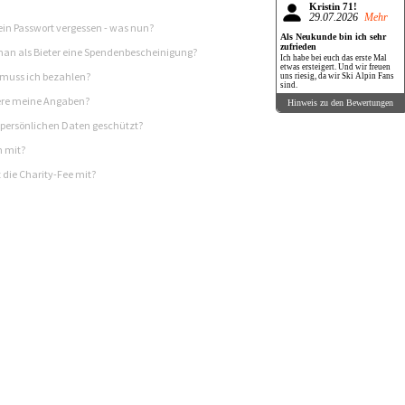
Kristin 71!
29.07.2026
Mehr
in Passwort vergessen - was nun?
Als Neukunde bin ich sehr
zufrieden
n als Bieter eine Spendenbescheinigung?
Ich habe bei euch das erste Mal
etwas ersteigert. Und wir freuen
 muss ich bezahlen?
uns riesig, da wir Ski Alpin Fans
sind.
re meine Angaben?
Hinweis zu den Bewertungen
persönlichen Daten geschützt?
h mit?
 die Charity-Fee mit?