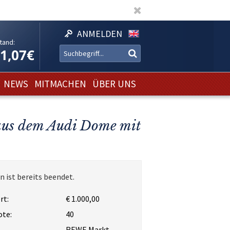
ANMELDEN
tand:
11,07€
NEWS
MITMACHEN
ÜBER UNS
 aus dem Audi Dome mit
n ist bereits beendet.
rt:
€ 1.000,00
ote:
40
REWE Markt