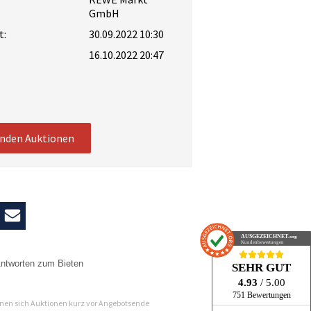
GmbH
t:
30.09.2022 10:30
16.10.2022 20:47
enden Auktionen
AUSGEZEICHNET
.org
Kundenbewertungen
ntworten zum Bieten
SEHR GUT
4.93
/ 5.00
n
751 Bewertungen
en sich Auktionen kurz vor Angebotsende