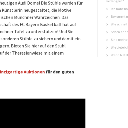
verlängern?
heutigen Audi Dome! Die Stühle wurden für
Ich habe me
n Künstlerin neugestaltet, die Motive
ypischen Münchner Wahrzeichen. Das
Bekommt ma
chaft des FC Bayern Basketball hat auf
Wie schnell
nchner Tafel zu unterstützen! Und Sie
Sehen ande
esonderen Stühle zu sichern und damit ein
Sind meine 
ern. Bieten Sie hier auf den Stuhl
Wie biete ic
auf der Theresienwiese mit einem
Wann bietet
inzigartige Auktionen
für den guten