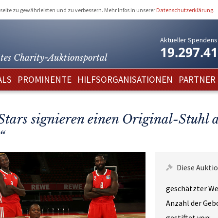
eite zu gewährleisten und zu verbessern. Mehr Infos in unserer
Datenschutzerklärung
.
Aktueller Spendens
19.297.4
tes Charity-
Auktionsportal
ALS
PROMINENTE
HILFSORGANISATIONEN
PARTNER
Stars signieren einen Original-Stuhl
“
Diese Auktio
geschätzter We
Anzahl der Geb
gestiftet von: