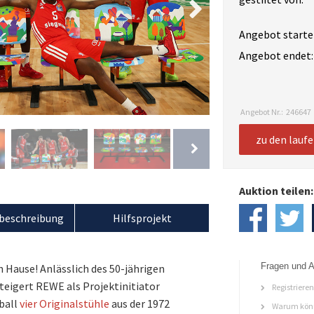
Angebot starte
Angebot endet:
Angebot Nr.:
246647
zu den lauf
Auktion teilen:
beschreibung
Hilfsprojekt
Fragen und A
h Hause! Anlässlich des 50-jährigen
teigert REWE als Projektinitiator
Registriere
ball
vier Originalstühle
aus der 1972
Warum könn