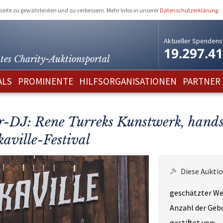
eite zu gewährleisten und zu verbessern. Mehr Infos in unserer
Datenschutzerklärung
.
Aktueller Spendens
19.297.4
tes Charity-
Auktionsportal
ALS
PROMINENTE
HILFSORGANISATIONEN
PARTNER
tar-DJ: Rene Turreks Kunstwerk, hand
aville-Festival
Diese Auktio
geschätzter We
Anzahl der Geb
gestiftet von: