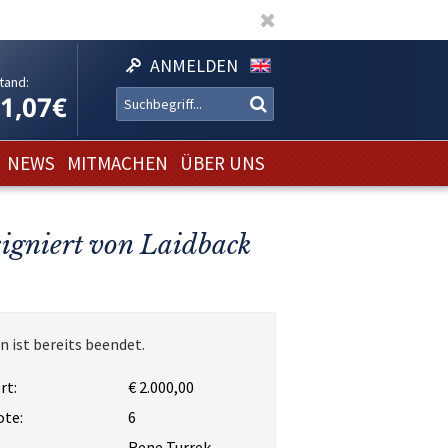
ANMELDEN
tand:
11,07€
NEWS
MITMACHEN
ÜBER UNS
signiert von Laidback
n ist bereits beendet.
rt:
€ 2.000,00
ote:
6
Rene Turrek