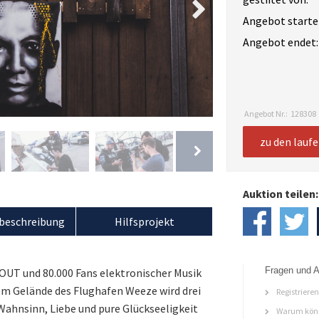
Angebot starte
Angebot endet:
Angebot Nr.:
128308
zu den lauf
Auktion teilen:
beschreibung
Hilfsprojekt
Fragen und A
 OUT und 80.000 Fans elektronischer Musik
 dem Gelände des Flughafen Weeze wird drei
Registriere
ahnsinn, Liebe und pure Glückseeligkeit
Warum könn