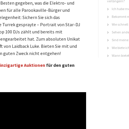
verlängern?
 Besten gegeben, was die Elektro- und
Ich habe me
en für alle Parookaville-Bürger und
legenheit: Sichern Sie sich das
Bekommt ma
 Turrek gesprayte – Portrait von Star-DJ
Wie schnell
op 100 DJs zählt und bereits mit
Sehen ande
engearbeitet hat. Zum absoluten Unikat
Sind meine 
ft von Laidback Luke. Bieten Sie mit und
Wie biete ic
den guten Zweck nicht entgehen!
Wann bietet
inzigartige Auktionen
für den guten