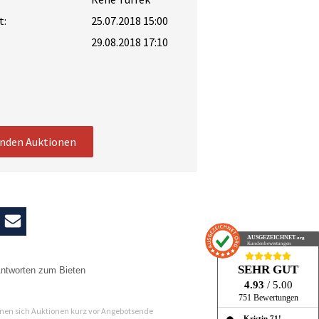
t:
25.07.2018 15:00
29.08.2018 17:10
enden Auktionen
AUSGEZEICHNET
.org
Kundenbewertungen
SEHR GUT
ntworten zum Bieten
4.93
/ 5.00
n
751 Bewertungen
en sich Auktionen kurz vor Angebotsende
Kristin 71!