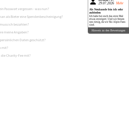
29.07.2026
Mehr
in Passwort vergessen - was nun?
Als Neukunde bin ich sehr
zufrieden
n als Bieter eine Spendenbescheinigung?
Ich habe bei euch das erste Mal
etwas ersteigert. Und wir freuen
uns riesig, da wir Ski Alpin Fans
 muss ich bezahlen?
sind.
Hinweis zu den Bewertungen
re meine Angaben?
persönlichen Daten geschützt?
h mit?
 die Charity-Fee mit?