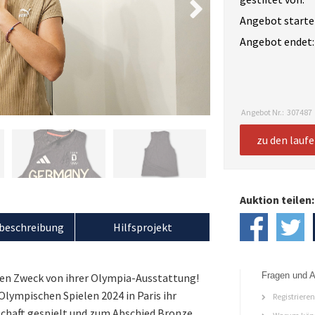
Angebot starte
Angebot endet:
Angebot Nr.:
307487
zu den lauf
Auktion teilen:
beschreibung
Hilfsprojekt
Fragen und A
ten Zweck von ihrer Olympia-Ausstattung!
Olympischen Spielen 2024 in Paris ihr
Registriere
schaft gespielt und zum Abschied Bronze