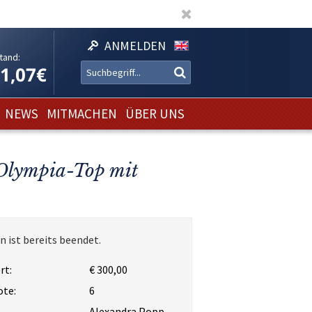
ANMELDEN
tand:
11,07€
NEWS
MITMACHEN
ÜBER UNS
 Olympia-Top mit
n ist bereits beendet.
rt:
€ 300,00
ote:
6
Alexandra Popp