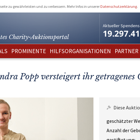
eite zu gewährleisten und zu verbessern. Mehr Infos in unserer
Datenschutzerklärung
.
Aktueller Spendens
19.297.4
tes Charity-
Auktionsportal
ALS
PROMINENTE
HILFSORGANISATIONEN
PARTNER
ndra Popp versteigert ihr getragenes
Diese Auktio
geschätzter We
Anzahl der Geb
gestiftet von: