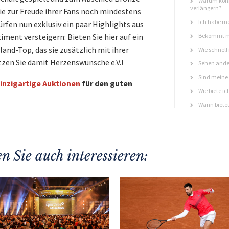
Warum könn
verlängern?
e zur Freude ihrer Fans noch mindestens
Ich habe me
ürfen nun exklusiv ein paar Highlights aus
ent versteigern: Bieten Sie hier auf ein
Bekommt ma
nd-Top, das sie zusätzlich mit ihrer
Wie schnell
tzen Sie damit Herzenswünsche e.V.!
Sehen ande
Sind meine 
inzigartige Auktionen
für den guten
Wie biete ic
Wann bietet
n Sie auch interessieren: