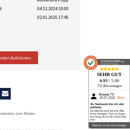
t:
04.12.2024 10:00
02.01.2025 17:45
enden Auktionen
AUSGEZEICHNET
.org
Kundenbewertungen
SEHR GUT
4.93
/ 5.00
751 Bewertungen
Kristin 71!
29.07.2026
Mehr
Als Neukunde bin ich sehr
zufrieden
Ich habe bei euch das erste Mal
ntworten zum Bieten
etwas ersteigert. Und wir freuen
uns riesig, da wir Ski Alpin Fans
sind.
n
Hinweis zu den Bewertungen