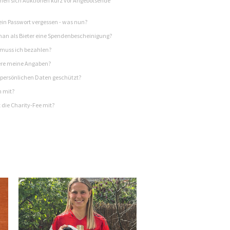
en sich Auktionen kurz vor Angebotsende
in Passwort vergessen - was nun?
n als Bieter eine Spendenbescheinigung?
 muss ich bezahlen?
re meine Angaben?
persönlichen Daten geschützt?
h mit?
 die Charity-Fee mit?