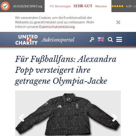
SEHR GUT
AUSGEZEICHNET
.org
751 Bewertungen
Hinweise
4.93
/ 5.
Wir verwenden Cookies, um die Funktionalität der
Webseite zu gewährleisten und zu verbessern. Mehr
Infos in unserer
Datenschutzerklärung
.
Auktionsportal
Für Fußballfans: Alexandra
Popp versteigert ihre
getragene Olympia-Jacke