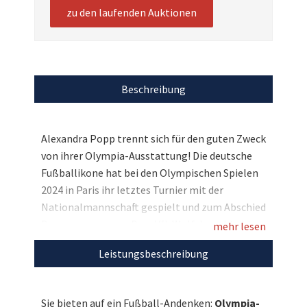
zu den laufenden Auktionen
Beschreibung
Alexandra Popp trennt sich für den guten Zweck
von ihrer Olympia-Ausstattung! Die deutsche
Fußballikone hat bei den Olympischen Spielen
2024 in Paris ihr letztes Turnier mit der
Nationalmannschaft gespielt und zum Abschied
Bronze gewonnen. Dem VfL Wolfsburg bleibt
mehr lesen
sie zur Freude ihrer Fans noch mindestens eine
Leistungsbeschreibung
weitere Saison erhalten. Und wir dürfen nun
exklusiv ein paar Highlights aus ihrem ganz
persönlichen Olympia-Sortiment versteigern:
Sie bieten auf ein Fußball-Andenken:
Olympia-