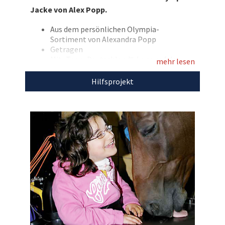
Bieten Sie hier auf eine von „Poppi“ getragene
Jacke von Alex Popp.
Team Deutschland-Jacke und unterstützen Sie
damit Herzenswünsche e.V.!
Aus dem persönlichen Olympia-
Sortiment von Alexandra Popp
Entdecken Sie bei uns auch
Getragen
Mit „Team Deutschland“-Logo auf der
weitere
einzigartige Auktionen
für den guten
mehr lesen
Vorderseite bedruckt
Zweck!
Mit großem „Team D“ Druck auf der
Hilfsprojekt
Rückseite
Bundesadler und Olympia-Paris-Logo auf
dem Ärmel
Mit Kragen
Größe: M
Farbe: anthrazit gemustert
Marke: adidas
Mit dem Erlös dieser Auktion unterstützen wir
Herzenswünsche e.V.