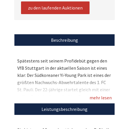
zu den laufenden Auktionen
Beschreibung
Spätestens seit seinem Profidebüt gegen den
VfB Stuttgart in der aktuellen Saison ist eines
klar: Der Südkoreaner Yi-Young Park ist eines der
größten Nachwuchs-Abwehrtalente des 1. FC
St. Pauli. Der 22-jährige startet gleich mit einer
tollen Geste in die zweite Liga: Er stellt seine
mehr lesen
getragenen Fußballschuhe aus seinem zweiten
Leistungsbeschreibung
Einsatz gegen Eintracht Braunschweig am 05.
Februar 2017 zugunsten der Delfintherapie der
kleinen Nele zur Verfügung. Zur Rarität für