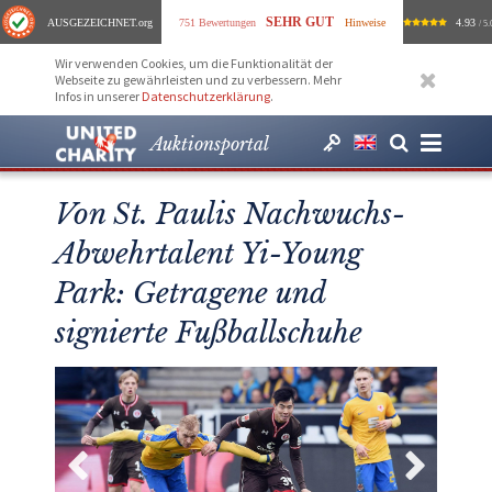
SEHR GUT
AUSGEZEICHNET
.org
751 Bewertungen
Hinweise
4.93
/ 5.
Wir verwenden Cookies, um die Funktionalität der
Webseite zu gewährleisten und zu verbessern. Mehr
Infos in unserer
Datenschutzerklärung
.
Auktionsportal
Von St. Paulis Nachwuchs-
Abwehrtalent Yi-Young
Park: Getragene und
signierte Fußballschuhe