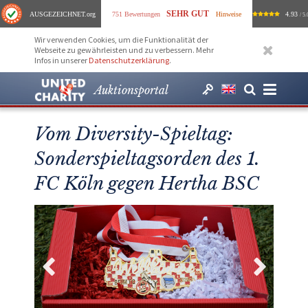
SEHR GUT
AUSGEZEICHNET
.org
751 Bewertungen
Hinweise
4.93
/ 5.
Wir verwenden Cookies, um die Funktionalität der
Webseite zu gewährleisten und zu verbessern. Mehr
Infos in unserer
Datenschutzerklärung
.
Auktionsportal
Vom Diversity-Spieltag:
Sonderspieltagsorden des 1.
FC Köln gegen Hertha BSC