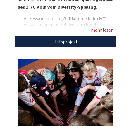
Fan-Sammlerstück!
des 1. FC Köln vom Diversity-Spieltag.
Entdecken Sie bei uns auch weitere
Sessionsmotto „Wellkumme beim FC“
einzigartige Auktionen
für den guten Zweck!
Aufhängung an rot-weißem Band
mehr lesen
Applikation: Logo 1.FC Köln/Hertha BSC
Den Erlös der Auktion „Vom Diversity-Spieltag:
Hilfsprojekt
Sonderspieltagsorden des 1. FC Köln gegen
Hertha BSC“ leiten wir direkt, ohne Abzug von
Kosten, an die
Stiftung 1. FC Köln
weiter.