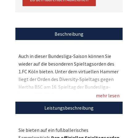
Beschreibung
Auch in dieser Bundesliga-Saison können Sie
wieder auf die besonderen Spieltagsorden des
1.FC Köln bieten. Unter dem virtuellen Hammer
liegt der Orden des Diversity-Spieltags gegen
Hertha BSC am 16. Spieltag der Bundesliga-
Saison 2020/21. Diesen detailreich gearbeiteten
mehr lesen
Orden gibt es käuflich nicht zu erwerben und er
Leistungsbeschreibung
ist eine echte Rarität, die nur den
Vereinsvertretern des Gastvereins als Geschenk
überreicht wird. Bieten Sie mit und sichern Sie
Sie bieten auf ein fußballerisches
sich für den guten Zweck dieses ausgefallene
Sammlerstück:
Den offiziellen Spieltagsorden