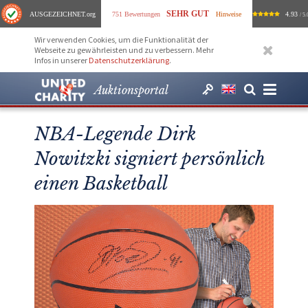
SEHR GUT
AUSGEZEICHNET
.org
751 Bewertungen
Hinweise
4.93
/ 5.
Wir verwenden Cookies, um die Funktionalität der
Webseite zu gewährleisten und zu verbessern. Mehr
Infos in unserer
Datenschutzerklärung
.
Auktionsportal
NBA-Legende Dirk
Nowitzki signiert persönlich
einen Basketball