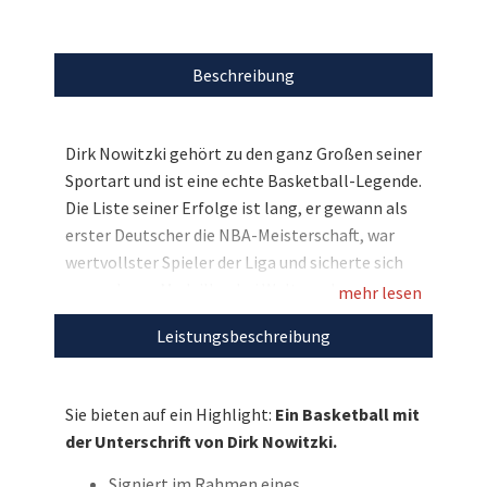
Beschreibung
Dirk Nowitzki gehört zu den ganz Großen seiner
Sportart und ist eine echte Basketball-Legende.
Die Liste seiner Erfolge ist lang, er gewann als
erster Deutscher die NBA-Meisterschaft, war
wertvollster Spieler der Liga und sicherte sich
u.a. mehrere Medaillen bei Welt- und
mehr lesen
Europameisterschaften. Und für Sie haben wir
Leistungsbeschreibung
nun ein wertvolles Sammlerstück, denn Dirk
Nowitzki selbst signierte einen Basketball und
stellt diesen nun für den guten Zweck zur
Sie bieten auf ein Highlight:
Ein Basketball mit
Verfügung. Bieten Sie mit und lassen Sie sich
der Unterschrift von Dirk Nowitzki.
diese Chance nicht entgehen!
Signiert im Rahmen eines