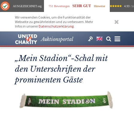
SEHR GUT
AUSGEZEICHNET
.org
751 Bewertungen
Hinweise
4.93
/ 5.
Wir verwenden Cookies, um die Funktionalität der
Webseite zu gewährleisten und zu verbessern. Mehr
Infos in unserer
Datenschutzerklärung
.
Auktionsportal
„Mein Stadion“-Schal mit
den Unterschriften der
prominenten Gäste