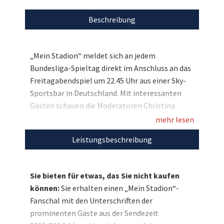
Beschreibung
„Mein Stadion“ meldet sich an jedem
Bundesliga-Spieltag direkt im Anschluss an das
Freitagabendspiel um 22.45 Uhr aus einer Sky-
Sportsbar in Deutschland. Mit interessanten
Gästen schauen die Moderatoren Christina
Rann und Ulli Potofski auf das jeweils
mehr lesen
vorangegangene Bundeliga-Spiel zurück und
Leistungsbeschreibung
werfen einen Blick auf die bevorstehenden
Begegnungen des Wochenendes. Und Sie
können sich ein ganz besonderes Andenken an
Sie bieten für etwas, das Sie nicht kaufen
die Gäste der vergangenen Saison sichern:
können:
Sie erhalten einen „Mein Stadion“-
Ersteigern Sie im Rahmen unserer großen
Fanschal mit den Unterschriften der
Charity-Weihnachtsauktion, die wir gemeinsam
prominenten Gäste aus der Sendezeit
mit Sky durchführen, einen „Mein-Stadion“-