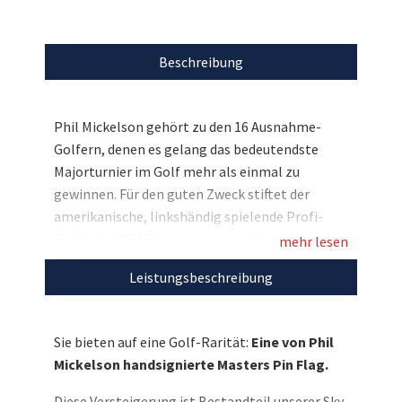
Beschreibung
Phil Mickelson gehört zu den 16 Ausnahme-
Golfern, denen es gelang das bedeutendste
Majorturnier im Golf mehr als einmal zu
gewinnen. Für den guten Zweck stiftet der
amerikanische, linkshändig spielende Profi-
Golfer der PGA Tour etwas ganz Besonderes für
mehr lesen
alle Fans des Golfsports. Im Rahmen unseres
Leistungsbeschreibung
großen Charity-Weihnachtsspecials, das wir
gemeinsam mit Sky durchführen, stellt er eine
handsignierte Masters Pin Flag zur Verfügung.
Sie bieten auf eine Golf-Rarität:
Eine von Phil
Bieten Sie mit und verschenken Sie zu
Mickelson handsignierte Masters Pin Flag.
Weihnachten diese Golf-Rarität!
Diese Versteigerung ist Bestandteil unserer Sky