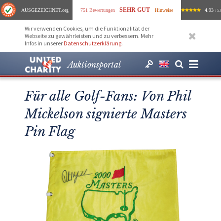
SEHR GUT
AUSGEZEICHNET
.org
751 Bewertungen
Hinweise
4.93
/ 5.
Wir verwenden Cookies, um die Funktionalität der
Webseite zu gewährleisten und zu verbessern. Mehr
Infos in unserer
Datenschutzerklärung
.
Auktionsportal
Für alle Golf-Fans: Von Phil
Mickelson signierte Masters
Pin Flag