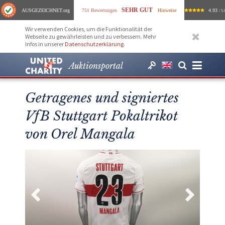
SEHR GUT
AUSGEZEICHNET
.org
751 Bewertungen
Hinweise
4.93
/ 5.
Wir verwenden Cookies, um die Funktionalität der
Webseite zu gewährleisten und zu verbessern. Mehr
Infos in unserer
Datenschutzerklärung
.
Auktionsportal
Getragenes und signiertes
VfB Stuttgart Pokaltrikot
von Orel Mangala