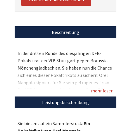
Beschreibung
In der dritten Runde des diesjährigen DFB-
Pokals trat der VfB Stuttgart gegen Borussia
Mönchengladbach an. Sie haben nun die Chance
sich eines dieser Pokaltrikots zu sichern: Orel
Mangala signiert für Sie sein getragenes Trikot!
Der VfB Stuttgart und die Stiftung Stars4Kids
mehr lesen
freuen sich auf Ihre Gebote, mit denen die
Leistungsbeschreibung
Projekte von VfBfairplay gefördert werden
können!
Sie bieten auf ein Sammlerstück:
Ein
Entdecken Sie bei uns auch weitere
Pokaltrikot von Orel Mangala.