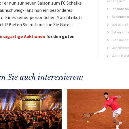
verlängern?
vor er nun zur neuen Saison zum FC Schalke
Ich habe me
Braunschweig-Fans nun ein besonderes
: Eines seiner persönlichen Matchtrikots
Bekommt ma
cht! Bieten Sie mit und tun Sie Gutes!
Wie schnell
Sehen ande
inzigartige Auktionen
für den guten
Sind meine 
Wie biete ic
Wann bietet
n Sie auch interessieren: