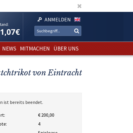
ANMELDEN
tand:
11,07€
NEWS
MITMACHEN
ÜBER UNS
tchtrikot von Eintracht
n ist bereits beendet.
rt:
€ 200,00
ote:
4
Spieloase