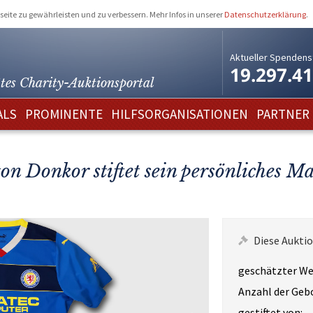
eite zu gewährleisten und zu verbessern. Mehr Infos in unserer
Datenschutzerklärung
.
Aktueller Spendens
19.297.4
tes Charity-
Auktionsportal
ALS
PROMINENTE
HILFSORGANISATIONEN
PARTNER
on Donkor stiftet sein persönliches Ma
Diese Auktio
geschätzter We
Anzahl der Geb
gestiftet von: