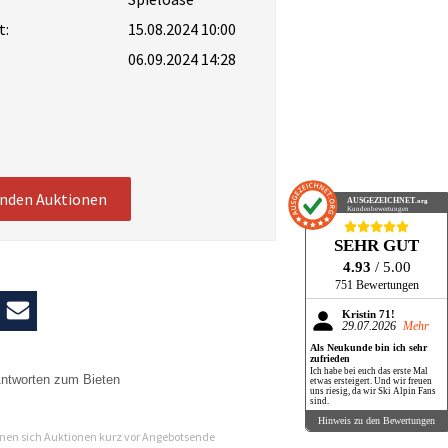
t:
15.08.2024 10:00
06.09.2024 14:28
enden Auktionen
AUSGEZEICHNET
.org
Kundenbewertungen
SEHR GUT
4.93
/ 5.00
751 Bewertungen
Kristin 71!
29.07.2026
Mehr
Als Neukunde bin ich sehr
zufrieden
Ich habe bei euch das erste Mal
ntworten zum Bieten
etwas ersteigert. Und wir freuen
uns riesig, da wir Ski Alpin Fans
sind.
n
Hinweis zu den Bewertungen
en sich Auktionen kurz vor Angebotsende