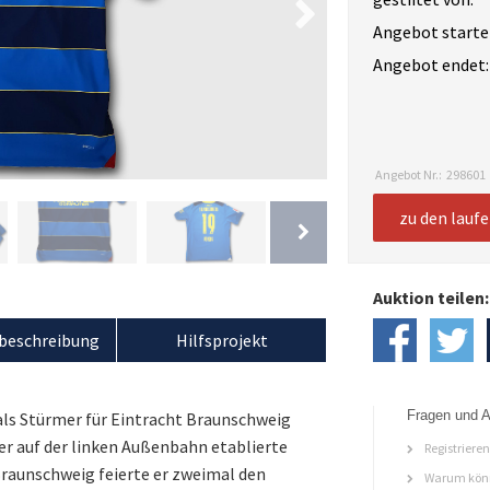
Angebot starte
Angebot endet:
Angebot Nr.:
298601
zu den lauf
Auktion teilen:
beschreibung
Hilfsprojekt
Fragen und A
als Stürmer für Eintracht Braunschweig
ler auf der linken Außenbahn etablierte
Registriere
Braunschweig feierte er zweimal den
Warum könn