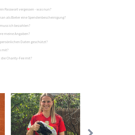
in Passwort vergessen - was nun?
n als Bieter eine Spendenbescheinigung?
 muss ich bezahlen?
re meine Angaben?
persönlichen Daten geschützt?
h mit?
 die Charity-Fee mit?