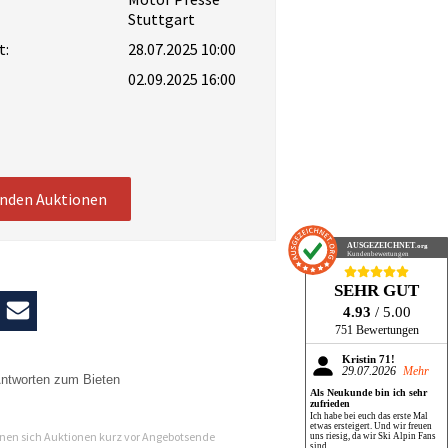
Stuttgart
t:
28.07.2025 10:00
02.09.2025 16:00
enden Auktionen
AUSGEZEICHNET
.org
Kundenbewertungen
SEHR GUT
4.93
/ 5.00
751 Bewertungen
Kristin 71!
29.07.2026
Mehr
ntworten zum Bieten
Als Neukunde bin ich sehr
zufrieden
n
Ich habe bei euch das erste Mal
etwas ersteigert. Und wir freuen
en sich Auktionen kurz vor Angebotsende
uns riesig, da wir Ski Alpin Fans
sind.