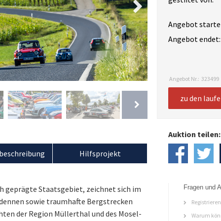
Angebot starte
Angebot endet:
Angebot Nr.:
323499
zu den lauf
Auktion teilen:
beschreibung
Hilfsprojekt
Fragen und A
h geprägte Staatsgebiet, zeichnet sich im
Ardennen sowie traumhafte Bergstrecken
Registriere
chten der Region Müllerthal und des Mosel-
Warum könn