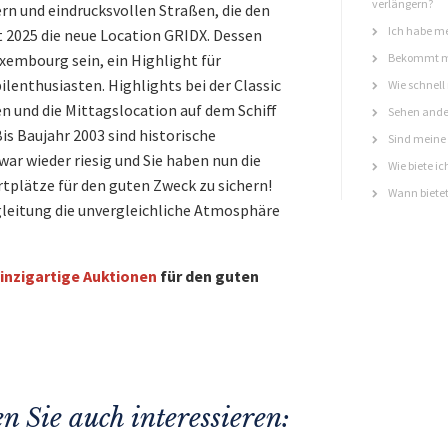
verlängern?
ern und eindrucksvollen Straßen, die den
Ich habe me
st 2025 die neue Location GRIDX. Dessen
xembourg sein, ein Highlight für
Bekommt ma
lenthusiasten. Highlights bei der Classic
Wie schnell
n und die Mittagslocation auf dem Schiff
Sehen ande
is Baujahr 2003 sind historische
Sind meine 
ar wieder riesig und Sie haben nun die
Wie biete ic
rtplätze für den guten Zweck zu sichern!
Wann bietet
leitung die unvergleichliche Atmosphäre
inzigartige Auktionen
für den guten
n Sie auch interessieren: