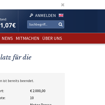
ANMELDEN
tand:
11,07€
NEWS
MITMACHEN
ÜBER UNS
atz für die
n ist bereits beendet.
rt:
€ 2.000,00
ote:
10
Motor Presse