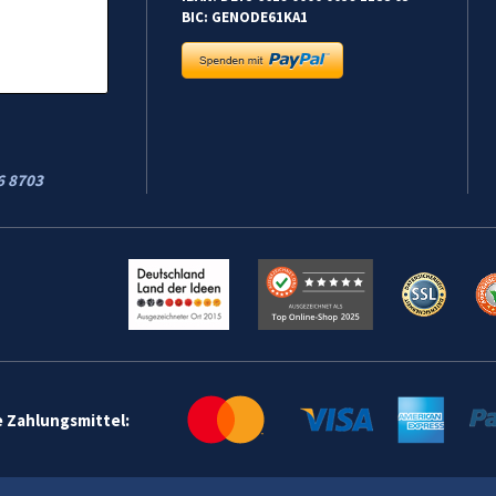
BIC: GENODE61KA1
6 8703
e Zahlungsmittel: