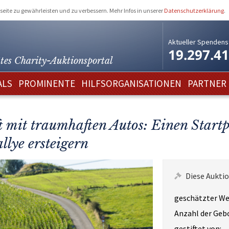
eite zu gewährleisten und zu verbessern. Mehr Infos in unserer
Datenschutzerklärung
.
Aktueller Spendens
19.297.4
tes Charity-
Auktionsportal
ALS
PROMINENTE
HILFSORGANISATIONEN
PARTNER
mit traumhaften Autos: Einen Startpl
lye ersteigern
Diese Auktio
geschätzter We
Anzahl der Geb
gestiftet von: