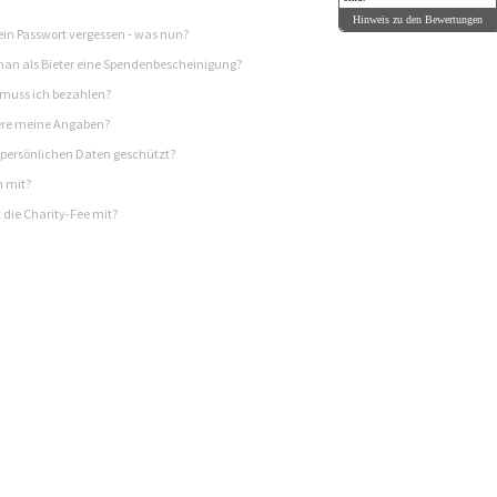
Hinweis zu den Bewertungen
in Passwort vergessen - was nun?
n als Bieter eine Spendenbescheinigung?
 muss ich bezahlen?
re meine Angaben?
persönlichen Daten geschützt?
h mit?
 die Charity-Fee mit?