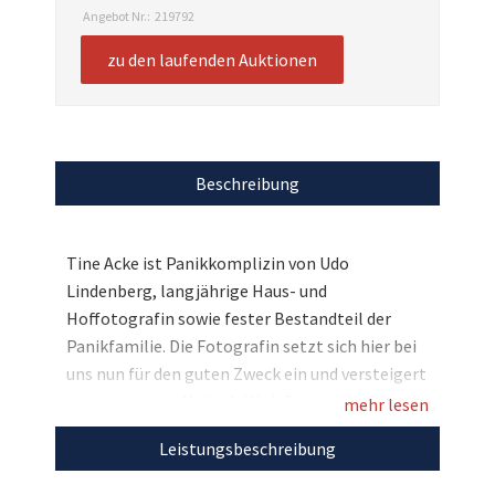
Angebot Nr.:
219792
zu den laufenden Auktionen
Beschreibung
Tine Acke ist Panikkomplizin von Udo
Lindenberg, langjährige Haus- und
Hoffotografin sowie fester Bestandteil der
Panikfamilie. Die Fotografin setzt sich hier bei
uns nun für den guten Zweck ein und versteigert
zugunsten von Make-A-Wish Deutschland eine
mehr lesen
einzigartige Fotografie von Udo Lindenberg, die
Leistungsbeschreibung
die Signaturen von beiden Künstlern trägt.
Bieten Sie jetzt auf dieses einmalige Werk und