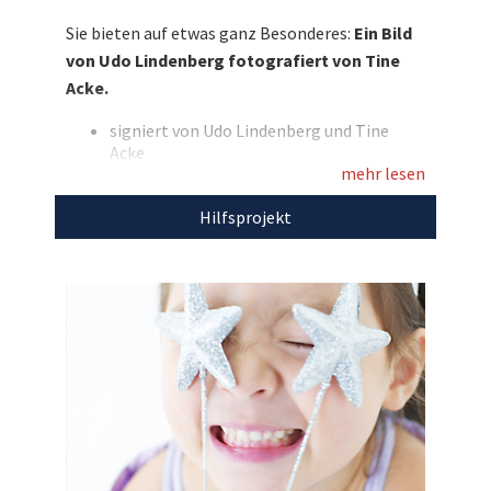
erfüllen Sie damit Herzenswünsche!
Sie bieten auf etwas ganz Besonderes:
Ein Bild
von Udo Lindenberg fotografiert von Tine
Entdecken Sie bei uns auch weitere
Acke.
einzigartige Auktionen
für den guten Zweck!
signiert von Udo Lindenberg und Tine
Acke
mehr lesen
ultraHD Fotoabzug
Hinweis: Rahmen ist nicht enthalten
Hilfsprojekt
Den Erlös der Auktion „Udo Lindenberg als
Fotokunstwerk: Eine Fotografie von Tine Acke
mit Signatur“ leiten wir direkt, ohne Abzug von
Kosten, an
Make-A-Wish Deutschland
weiter.