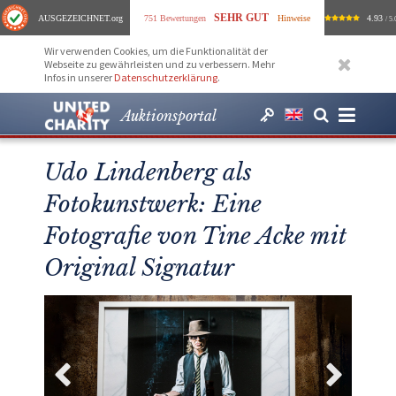
SEHR GUT
AUSGEZEICHNET
.org
751 Bewertungen
Hinweise
4.93
/ 5.
Wir verwenden Cookies, um die Funktionalität der
Webseite zu gewährleisten und zu verbessern. Mehr
Infos in unserer
Datenschutzerklärung
.
Auktionsportal
Udo Lindenberg als
Fotokunstwerk: Eine
Fotografie von Tine Acke mit
Original Signatur