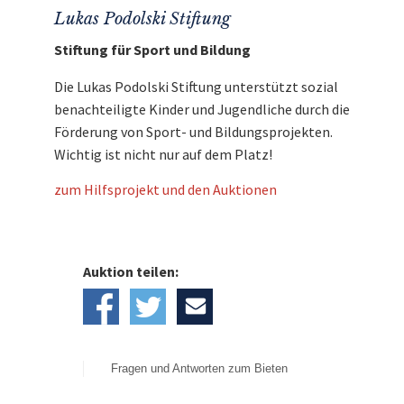
over the distance of 5000 and 10.000 meters at
Lukas Podolski Stiftung
the Olympic Games 2012 in London.
Stiftung für Sport und Bildung
Furthermore up to now, Mo achieved three
world- and five European championship titles
Die Lukas Podolski Stiftung unterstützt sozial
on the lane. Thank you, Mo!
benachteiligte Kinder und Jugendliche durch die
Förderung von Sport- und Bildungsprojekten.
Wichtig ist nicht nur auf dem Platz!
Entdecken Sie bei uns auch weitere
zum Hilfsprojekt und den Auktionen
ausgefallene Geschenke
für den guten
Zweck!
Auktion teilen:
Fragen und Antworten zum Bieten