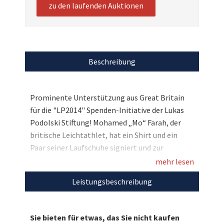
zu den laufenden Auktionen
Beschreibung
Prominente Unterstützung aus Great Britain
für die "LP2014" Spenden-Initiative der Lukas
Podolski Stiftung! Mohamed „Mo“ Farah, der
britische Leichtathlet, hat ein Shirt und ein
Paar seiner Laufschuhe signiert und zur
Versteigerung zur Verfügung gestellt.
mehr lesen
Spätestens seit seinem legendären Doppelsieg
Leistungsbeschreibung
bei den Olympischen Spielen 2012 in London
über 5.000 m und 10.000 m ist der
Langstreckenläufer weltbekannt. Zudem
Sie bieten für etwas, das Sie nicht kaufen
errang Mo bislang drei Welt- und fünf