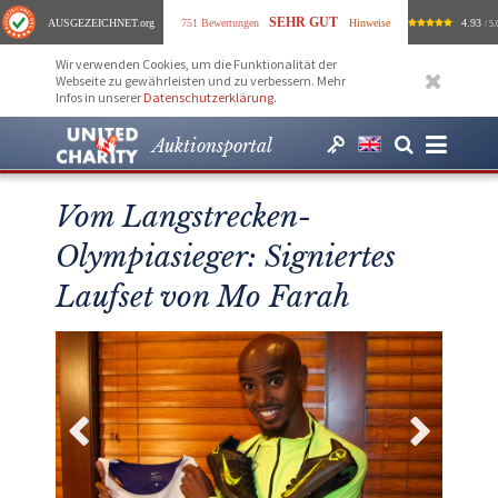
SEHR GUT
AUSGEZEICHNET
.org
751 Bewertungen
Hinweise
4.93
/ 5.
Wir verwenden Cookies, um die Funktionalität der
Webseite zu gewährleisten und zu verbessern. Mehr
Infos in unserer
Datenschutzerklärung
.
Auktionsportal
Vom Langstrecken-
Olympiasieger: Signiertes
Laufset von Mo Farah