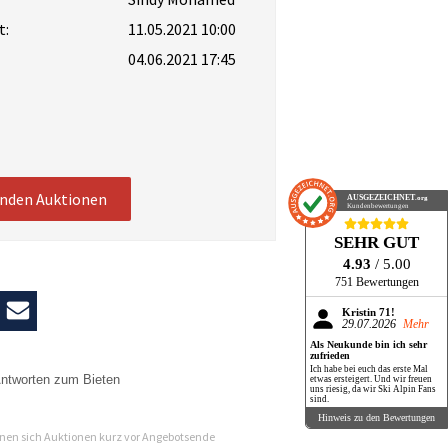
t:
11.05.2021 10:00
04.06.2021 17:45
enden Auktionen
AUSGEZEICHNET
.org
Kundenbewertungen
SEHR GUT
4.93
/ 5.00
751 Bewertungen
Kristin 71!
29.07.2026
Mehr
Als Neukunde bin ich sehr
zufrieden
Ich habe bei euch das erste Mal
ntworten zum Bieten
etwas ersteigert. Und wir freuen
uns riesig, da wir Ski Alpin Fans
sind.
n
Hinweis zu den Bewertungen
en sich Auktionen kurz vor Angebotsende