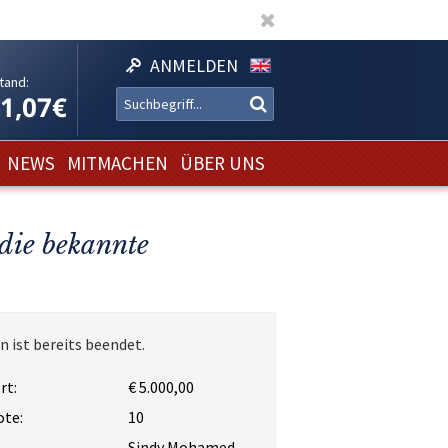
ANMELDEN
tand:
11,07€
NEWS
MITMACHEN
ÜBER UNS
die bekannte
n ist bereits beendet.
rt:
€ 5.000,00
ote:
10
Sindy Mohamed