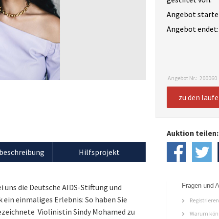
Angebot starte
Angebot endet:
Angebot Nr.:
200060
zu den lauf
Auktion teilen:
beschreibung
Hilfsprojekt
Fragen und A
i uns die Deutsche AIDS-Stiftung und
 ein einmaliges Erlebnis: So haben Sie
Registriere
gezeichnete Violinistin Sindy Mohamed zu
Warum könn