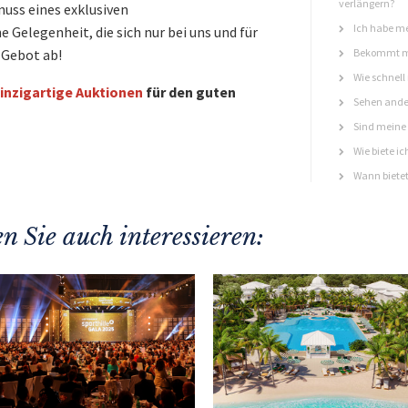
verlängern?
nuss eines exklusiven
Ich habe me
elegenheit, die sich nur bei uns und für
 Gebot ab!
Bekommt ma
Wie schnell
inzigartige Auktionen
für den guten
Sehen ande
Sind meine 
Wie biete ic
Wann bietet
n Sie auch interessieren: