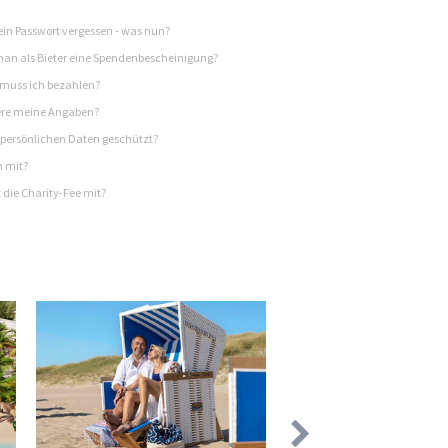
in Passwort vergessen - was nun?
n als Bieter eine Spendenbescheinigung?
 muss ich bezahlen?
re meine Angaben?
persönlichen Daten geschützt?
h mit?
 die Charity-Fee mit?