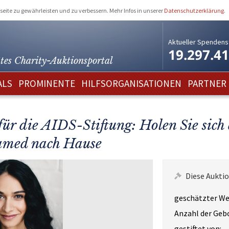
eite zu gewährleisten und zu verbessern. Mehr Infos in unserer
Datenschutzerklärung
.
Aktueller Spendens
19.297.4
tes Charity-
Auktionsportal
ALS
PROMINENTE
HILFSORGANISATIONEN
PARTNER
r die AIDS-Stiftung: Holen Sie sich 
hamed nach Hause
Diese Auktio
geschätzter We
Anzahl der Geb
gestiftet von: