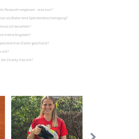
in Passwort vergessen - was nun?
n als Bieter eine Spendenbescheinigung?
 muss ich bezahlen?
re meine Angaben?
persönlichen Daten geschützt?
h mit?
 die Charity-Fee mit?