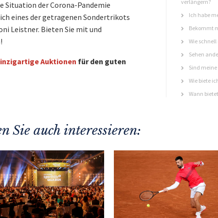
verlängern?
ste Situation der Corona-Pandemie
Ich habe me
ch eines der getragenen Sondertrikots
oni Leistner. Bieten Sie mit und
Bekommt ma
!
Wie schnell
Sehen ande
inzigartige Auktionen
für den guten
Sind meine 
Wie biete ic
Wann bietet
n Sie auch interessieren: