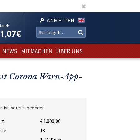
ANMELDEN
tand:
11,07€
NEWS
MITMACHEN
ÜBER UNS
 mit Corona Warn-App-
n ist bereits beendet.
rt:
€ 1.000,00
ote:
13
1. FC Köln