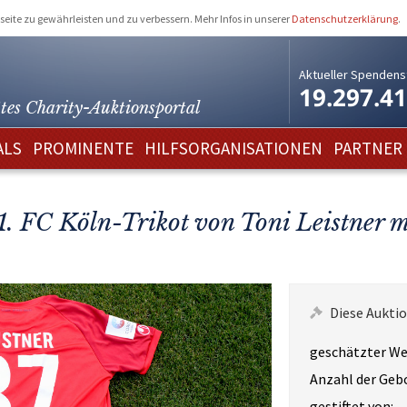
eite zu gewährleisten und zu verbessern. Mehr Infos in unserer
Datenschutzerklärung
.
Aktueller Spendens
19.297.4
tes Charity-
Auktionsportal
ALS
PROMINENTE
HILFSORGANISATIONEN
PARTNER
 1. FC Köln-Trikot von Toni Leistner
Diese Auktio
geschätzter We
Anzahl der Geb
gestiftet von: