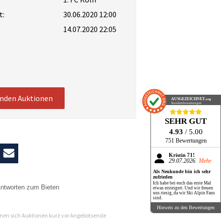
t:
30.06.2020 12:00
14.07.2020 22:05
enden Auktionen
AUSGEZEICHNET
.org
Kundenbewertungen
SEHR GUT
4.93
/ 5.00
751 Bewertungen
Kristin 71!
29.07.2026
Mehr
Als Neukunde bin ich sehr
zufrieden
Ich habe bei euch das erste Mal
ntworten zum Bieten
etwas ersteigert. Und wir freuen
uns riesig, da wir Ski Alpin Fans
sind.
n
Hinweis zu den Bewertungen
en sich Auktionen kurz vor Angebotsende