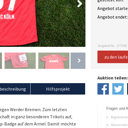
Angebot starte
Angebot endet:
Angebot Nr.:
177506
zu den lauf
Auktion teilen:
beschreibung
Hilfsprojekt
Fragen und A
n gegen Werder Bremen. Zum letzten
schaft in ganz besonderen Trikots auf,
Registriere
pp-Badge auf dem Ärmel. Damit möchte
Warum könn