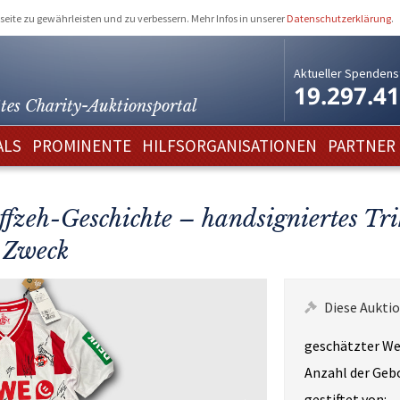
eite zu gewährleisten und zu verbessern. Mehr Infos in unserer
Datenschutzerklärung
.
Aktueller Spendens
19.297.4
tes Charity-
Auktionsportal
ALS
PROMINENTE
HILFSORGANISATIONEN
PARTNER
ffzeh-Geschichte – handsigniertes Tri
 Zweck
Diese Auktio
geschätzter We
Anzahl der Geb
gestiftet von: