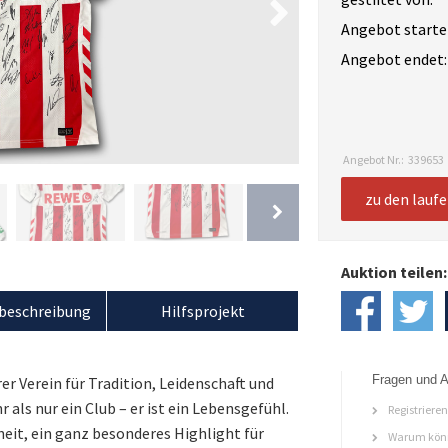
Angebot starte
Angebot endet:
Angebot Nr.:
339653
zu den lauf
Auktion teilen:
beschreibung
Hilfsprojekt
Fragen und A
er Verein für Tradition, Leidenschaft und
 als nur ein Club – er ist ein Lebensgefühl.
Registriere
eit, ein ganz besonderes Highlight für
Warum könn