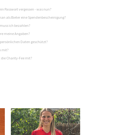
in Passwort vergessen - was nun?
n als Bieter eine Spendenbescheinigung?
 muss ich bezahlen?
re meine Angaben?
persönlichen Daten geschützt?
h mit?
 die Charity-Fee mit?