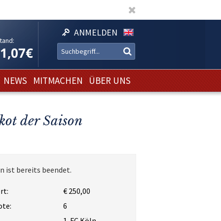
ANMELDEN
tand:
11,07€
NEWS
MITMACHEN
ÜBER UNS
kot der Saison
n ist bereits beendet.
rt:
€ 250,00
ote:
6
1. FC Köln