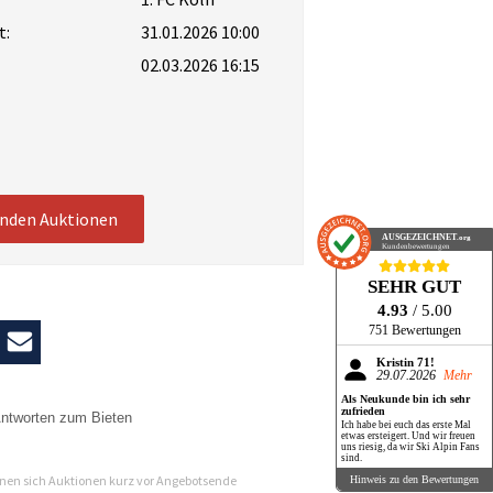
t:
31.01.2026 10:00
02.03.2026 16:15
enden Auktionen
AUSGEZEICHNET
.org
Kundenbewertungen
SEHR GUT
4.93
/ 5.00
751 Bewertungen
Kristin 71!
29.07.2026
Mehr
Als Neukunde bin ich sehr
zufrieden
ntworten zum Bieten
Ich habe bei euch das erste Mal
etwas ersteigert. Und wir freuen
uns riesig, da wir Ski Alpin Fans
n
sind.
en sich Auktionen kurz vor Angebotsende
Hinweis zu den Bewertungen