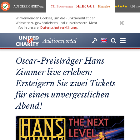
SEHR GUT
AUSGEZEICHNET
.org
751 Bewertungen
Hinweise
4.93
/ 5.
Wir verwenden Cookies, um die Funktionalität der
Webseite zu gewährleisten und zu verbessern. Mehr
Infos in unserer
Datenschutzerklärung
.
Auktionsportal
Oscar-Preisträger Hans
Zimmer live erleben:
Ersteigern Sie zwei Tickets
für einen unvergesslichen
Abend!