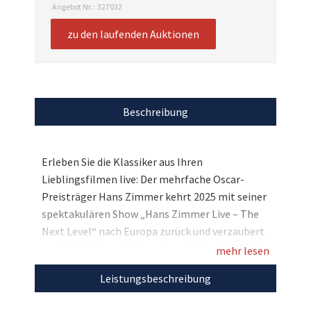
Angebot Nr.:
327032
zu den laufenden Auktionen
Beschreibung
Erleben Sie die Klassiker aus Ihren
Lieblingsfilmen live: Der mehrfache Oscar-
Preisträger Hans Zimmer kehrt 2025 mit seiner
spektakulären Show „Hans Zimmer Live – The
Next Level“ nach Europa zurück und verzaubert
am 15. Oktobernicht nur die gefüllte LANXESS
mehr lesen
arena, sondern auch Sie! Ersteigern Sie zwei
Leistungsbeschreibung
Tickets im Unterrang für diesen besonderen
Abend und genießen Sie die größten Hits aus 30