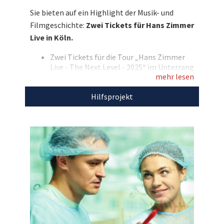
Jahren historischer Filmmusik, untermalt von
Sie bieten auf ein Highlight der Musik- und
bahnbrechendem Sound und einer
Filmgeschichte:
Zwei Tickets für Hans Zimmer
beeindruckenden Lichtinszenierung. Mit Ihrem
Live in Köln.
Gebot unterstützen Sie die Stiftung
Lichterzellen.
Zwei Tickets für die Tour „Hans Zimmer
Live - The Next Level - 2025“ im Unterrang
Entdecken Sie bei uns auch
mehr lesen
Datum: 15.10.2025
Ort: LANXESS arena, Köln
weitere
einzigartige Auktionen
für den guten
Hilfsprojekt
Eigene Anreise, keine Übernachtung
Zweck!
Mit dem Erlös dieser Auktion unterstützen wir
Stiftung Lichterzellen.