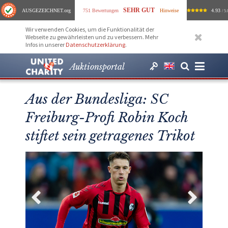
SEHR GUT
AUSGEZEICHNET
.org
751 Bewertungen
Hinweise
4.93
/ 5.
Wir verwenden Cookies, um die Funktionalität der
Webseite zu gewährleisten und zu verbessern. Mehr
Infos in unserer
Datenschutzerklärung
.
Auktionsportal
Aus der Bundesliga: SC
Freiburg-Profi Robin Koch
stiftet sein getragenes Trikot