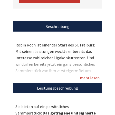
Beschreibung
Robin Koch ist einer der Stars des SC Freiburg.
Mit seinen Leistungen weckte er bereits das
Interesse zahlreicher Ligakonkurrenten. Und
wir dürfen bereits jetzt ein ganz persönliches
Sammlerstück von ihm versteigern: Bei uns
können Sie auf sein getragenes und signiertes
mehr lesen
Trikot bieten und damit Stars4Kids
Leistungsbeschreibung
unterstützen. Eine tolle Chance – geben Sie Ihr
Gebot ab!
Sie bieten auf ein persönliches
Entdecken Sie auch unsere weiteren
Sammlerstück:
Das getragene und signierte
einzigartigen Auktionen
für den guten