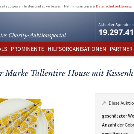
eite zu gewährleisten und zu verbessern. Mehr Infos in unserer
Datenschutzerklärung
.
Aktueller Spendens
19.297.4
tes Charity-
Auktionsportal
ALS
PROMINENTE
HILFSORGANISATIONEN
PARTNER
 Marke Tallentire House mit Kissenhü
Diese Auktio
geschätzter We
Anzahl der Geb
gestiftet von: