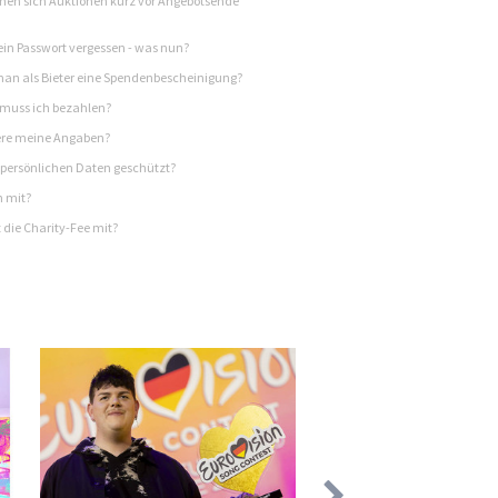
en sich Auktionen kurz vor Angebotsende
in Passwort vergessen - was nun?
n als Bieter eine Spendenbescheinigung?
 muss ich bezahlen?
re meine Angaben?
persönlichen Daten geschützt?
h mit?
 die Charity-Fee mit?