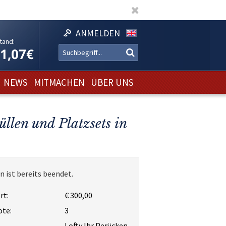
ANMELDEN
tand:
11,07€
NEWS
MITMACHEN
ÜBER UNS
llen und Platzsets in
n ist bereits beendet.
rt:
€ 300,00
ote:
3
Lofty Ihr Perücken