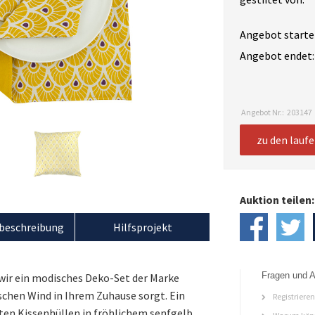
Angebot starte
Angebot endet:
Angebot Nr.:
203147
zu den lauf
Auktion teilen:
beschreibung
Hilfsprojekt
Fragen und A
wir ein modisches Deko-Set der Marke
ischen Wind in Ihrem Zuhause sorgt. Ein
Registriere
ten Kissenhüllen in fröhlichem senfgelb.