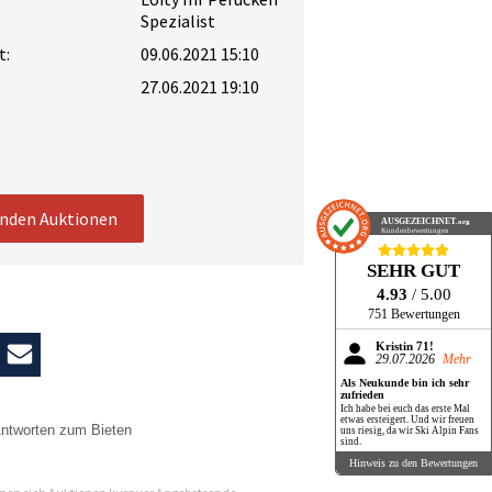
Spezialist
t:
09.06.2021 15:10
27.06.2021 19:10
enden Auktionen
AUSGEZEICHNET
.org
Kundenbewertungen
SEHR GUT
4.93
/ 5.00
751 Bewertungen
Kristin 71!
29.07.2026
Mehr
Als Neukunde bin ich sehr
zufrieden
Ich habe bei euch das erste Mal
etwas ersteigert. Und wir freuen
ntworten zum Bieten
uns riesig, da wir Ski Alpin Fans
sind.
n
Hinweis zu den Bewertungen