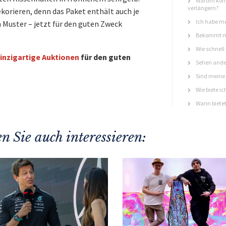
Warum könn
verlängern?
korieren, denn das Paket enthält auch je
Ich habe me
n Muster – jetzt für den guten Zweck
Bekommt ma
Wie schnell
inzigartige Auktionen
für den guten
Sehen ande
Sind meine 
Wie biete ic
Wann bietet
n Sie auch interessieren: