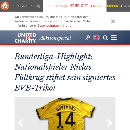
SEHR GUT
AUSGEZEICHNET
.org
751 Bewertungen
Hinweise
4.93
/ 5.
Wir verwenden Cookies, um die Funktionalität der
Webseite zu gewährleisten und zu verbessern. Mehr
Infos in unserer
Datenschutzerklärung
.
Auktionsportal
Bundesliga-Highlight:
Nationalspieler Niclas
Füllkrug stiftet sein signiertes
BVB-Trikot