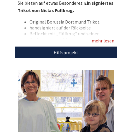
Sie bieten auf etwas Besonderes:
Ein signiertes
Sie damit die Kinderhilfe
Trikot von Niclas Füllkrug.
Organtransplantation!
Original Borussia Dortmund Trikot
Entdecken Sie bei uns auch
handsigniert auf der Rückseite
weitere
einzigartige Auktionen
für den guten
Beflockt mit „Füllkrug“ und seiner
Rückennummer 14
Zweck!
mehr lesen
Marke: Puma
Farbe: gelb
Hilfsprojekt
Größe: L
Den Erlös dieser Auktion leiten wir direkt, ohne
Abzug von Kosten, an die
Kinderhilfe
Organtransplantation
weiter.