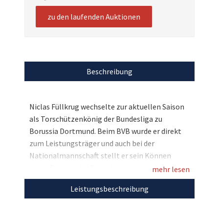
zu den laufenden Auktionen
Beschreibung
Niclas Füllkrug wechselte zur aktuellen Saison
als Torschützenkönig der Bundesliga zu
Borussia Dortmund. Beim BVB wurde er direkt
zum Leistungsträger und auch bei der
Nationalmannschaft stellt er sein Können
unter Beweis. Und Sie haben hier nun die
mehr lesen
Chance, für den guten Zweck ein tolles
Leistungsbeschreibung
Sammlerstück des DFB-Stars zu ersteigern: Ein
Original-Trikot des BVB mit seiner persönlichen
Unterschrift! Bieten Sie mit und unterstützen