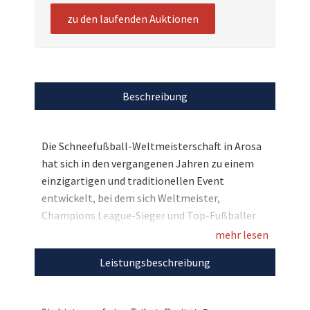
zu den laufenden Auktionen
Beschreibung
Die Schneefußball-Weltmeisterschaft in Arosa
hat sich in den vergangenen Jahren zu einem
einzigartigen und traditionellen Event
entwickelt, bei dem sich Weltmeister,
Champions League-Sieger und Top-Fußballer
messen. Und Sie haben bei uns die Chance sich
mehr lesen
das getragene und signierte Trikot des
Leistungsbeschreibung
ehemaligen Fußballstars Kevin Kurányi zu
sichern. Bieten Sie mit und unterstützen Sie mit
Ihrem Gebot Stars4Kids!