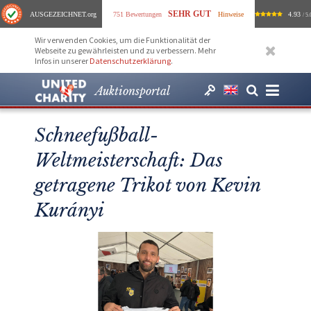
SEHR GUT
AUSGEZEICHNET
.org
751 Bewertungen
Hinweise
4.93
/ 5.
Wir verwenden Cookies, um die Funktionalität der
Webseite zu gewährleisten und zu verbessern. Mehr
Infos in unserer
Datenschutzerklärung
.
Auktionsportal
Schneefußball-
Weltmeisterschaft: Das
getragene Trikot von Kevin
Kurányi