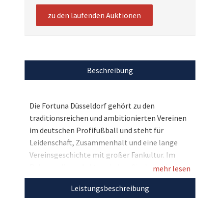
zu den laufenden Auktionen
Beschreibung
Die Fortuna Düsseldorf gehört zu den
traditionsreichen und ambitionierten Vereinen
im deutschen Profifußball und steht für
Leidenschaft, Zusammenhalt und eine lange
Vereinsgeschichte mit großer Fankultur. Im
Rahmen dieser Auktion haben Sie die exklusive
mehr lesen
Gelegenheit auf ein besonderes Highlight: ein
Leistungsbeschreibung
offizielles Heimtrikot der Saison 2024/25. Das
Trikot stammt aus dem aktuellen Kaderumfeld
des Vereins und ist auf der Vorderseite von allen