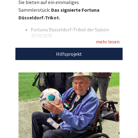
Sie bieten auf ein einmaliges
Spielern der Mannschaft handsigniert. Ein
Sammlerstück:
Das signierte Fortuna
einzigartiges Sammlerstück für echte Fans von
Düsseldorf-Trikot.
Fortuna Düsseldorf – authentisch, besonders
und ein echtes Highlight für jede Sammlung.
Fortuna Düsseldorf-Trikot der Saison
2024/2025
Entdecken Sie bei uns auch weitere
mehr lesen
Vom Kader signiert
Kurzarm
einzigartige Auktionen
für den guten Zweck!
Hilfsprojekt
Farbe: rot
Ohne Beflockung
Mit dem Erlös dieser Auktion unterstützen wir
die
KZ-Gedenkstätte Dachau.