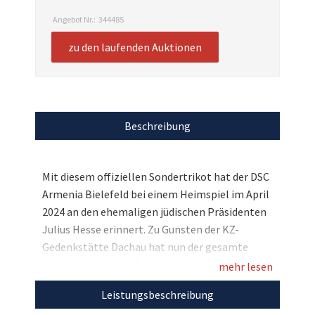
Angebot Nr.:
344485
zu den laufenden Auktionen
Beschreibung
Mit diesem offiziellen Sondertrikot hat der DSC
Armenia Bielefeld bei einem Heimspiel im April
2024 an den ehemaligen jüdischen Präsidenten
Julius Hesse erinnert. Zu Gunsten der KZ-
Gedenkstätte Dachau hat nun der gesamte
aktuelle Kader das Trikot teamsigniert. Also
mehr lesen
bieten Sie jetzt mit, holen Sie sich dieses
Leistungsbeschreibung
exklusive Unikat nach Hause und tun Sie