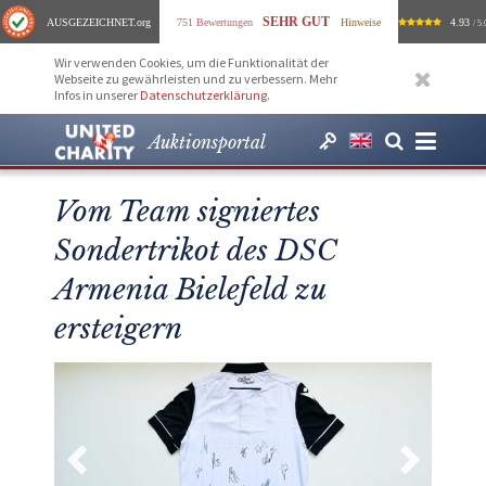
SEHR GUT
AUSGEZEICHNET
.org
751 Bewertungen
Hinweise
4.93
/ 5.
Wir verwenden Cookies, um die Funktionalität der
Webseite zu gewährleisten und zu verbessern. Mehr
Infos in unserer
Datenschutzerklärung
.
Auktionsportal
Vom Team signiertes
Sondertrikot des DSC
Armenia Bielefeld zu
ersteigern