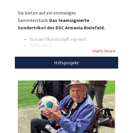
gleichzeitig etwas Gutes!
Sie bieten auf ein einmaliges
Entdecken Sie bei uns auch weitere
Sammlerstück:
Das teamsignierte
einzigartige Auktionen
für den guten Zweck!
Sondertrikot des DSC Armenia Bielefeld.
Von der Mannschaft signiert
Farbe: weiß
mehr lesen
Mit dem Erlös dieser Auktion unterstützen wir
Hilfsprojekt
die
KZ-Gedenkstätte Dachau.