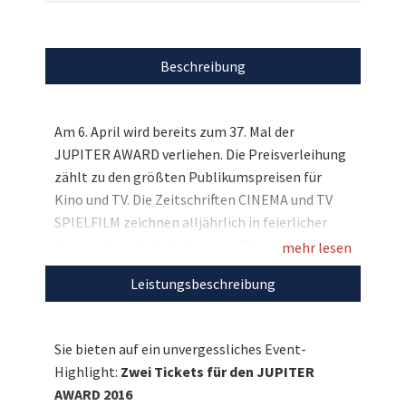
Beschreibung
Am 6. April wird bereits zum 37. Mal der
JUPITER AWARD verliehen. Die Preisverleihung
zählt zu den größten Publikumspreisen für
Kino und TV. Die Zeitschriften CINEMA und TV
SPIELFILM zeichnen alljährlich in feierlicher
Atmosphäre die beliebtesten Filme und Stars
mehr lesen
des deutschen Kinos sowie TV-Lieblinge aus.
Leistungsbeschreibung
Wie auch in den vergangenen Jahren treffen
sich die geladenen Gäste im Cafe Moskau in
Berlin, um den Award gebührend zu feiern. In
Sie bieten auf ein unvergessliches Event-
diesem Jahr können Sie und Ihre Begleitung
Highlight:
Zwei Tickets für den JUPITER
zum Gästekreis gehören und das Event hautnah
AWARD 2016
miterleben, denn wir versteigern zwei Tickets