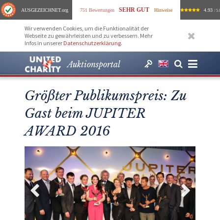
SEHR GUT
AUSGEZEICHNET
.org
751 Bewertungen
Hinweise
4.93
/ 5.
Wir verwenden Cookies, um die Funktionalität der
Webseite zu gewährleisten und zu verbessern. Mehr
Infos in unserer
Datenschutzerklärung
.
Auktionsportal
Größter Publikumspreis: Zu
Gast beim JUPITER
AWARD 2016