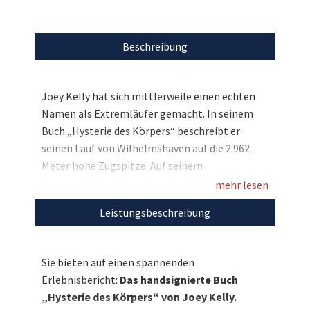
Beschreibung
Joey Kelly hat sich mittlerweile einen echten
Namen als Extremläufer gemacht. In seinem
Buch „Hysterie des Körpers“ beschreibt er
seinen Lauf von Wilhelmshaven auf die 2.962
Meter hohe Zugspitze. Auf seinem
beschwerlichen Weg durch die „Wildnis“
mehr lesen
Deutschlands übernachtet er draußen unter
Leistungsbeschreibung
einer Plane, trinkt und isst nur, was die Natur
ihm bietet, und marschiert pro Tag im Schnitt
mehr als einen Marathon. Wetter und
Sie bieten auf einen spannenden
Einsamkeit sind seine stetigen Begleiter.
Erlebnisbericht:
Das handsignierte Buch
Hunger und Durst treiben ihn an den Rand der
„Hysterie des Körpers“ von Joey Kelly.
Verzweiflung. Doch am Ende besiegt Joey Kelly