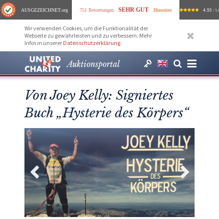
SEHR GUT
AUSGEZEICHNET
.org
751 Bewertungen
Hinweise
4.93
/ 5.
Wir verwenden Cookies, um die Funktionalität der
Webseite zu gewährleisten und zu verbessern. Mehr
Infos in unserer
Datenschutzerklärung
.
Auktionsportal
Von Joey Kelly: Signiertes
Buch „Hysterie des Körpers“