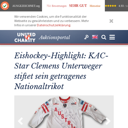
SEHR GUT
AUSGEZEICHNET
.org
751 Bewertungen
Hinweise
4.93
/ 5.
Wir verwenden Cookies, um die Funktionalität der
Webseite zu gewährleisten und zu verbessern. Mehr
Infos in unserer
Datenschutzerklärung
.
Auktionsportal
Eishockey-Highlight: KAC-
Star Clemens Unterweger
stiftet sein getragenes
Nationaltrikot