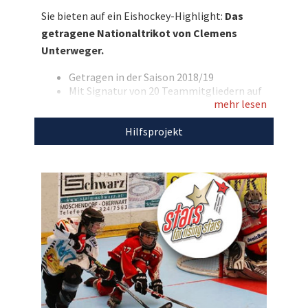
Chance auf ein absolutes Sammler-Highlight
Sie bieten auf ein Eishockey-Highlight:
Das
von KAC-Verteidiger Clemens Unterweger: Sein
getragene Nationaltrikot von Clemens
getragenes und teamsigniertes Nationaltrikot.
Unterweger.
Bieten Sie jetzt mit und unterstützen Sie die
Hockey-Stars von morgen!
Getragen in der Saison 2018/19
Mit Signatur von 20 Teammitgliedern auf
Entdecken Sie bei uns auch weitere
mehr lesen
der Vorderseite
Farbe: weiß / rot
einzigartige Auktionen
für den guten Zweck!
Hilfsprojekt
Den Erlös der Auktion „Eishockey-Highlight:
KAC-Star Clemens Unterweger stiftet sein
getragenes Nationaltrikot“ leiten wir direkt,
ohne Abzug von Kosten, an die
Inline-
Skaterhockey Austria (ISHA)
weiter.