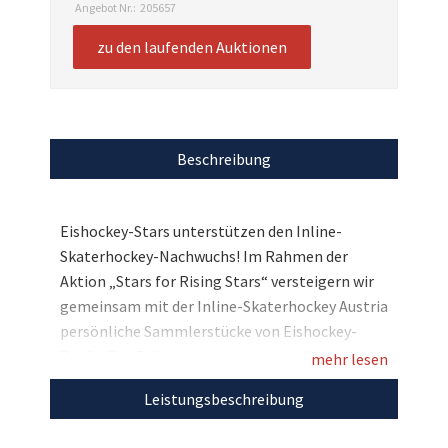
Angebot Nr.:
205657
zu den laufenden Auktionen
Beschreibung
Eishockey-Stars unterstützen den Inline-
Skaterhockey-Nachwuchs! Im Rahmen der
Aktion „Stars for Rising Stars“ versteigern wir
gemeinsam mit der Inline-Skaterhockey Austria
persönliche Sammlerstücke von Eishockey-
Profis. Der Erlös geht komplett an die
mehr lesen
Nachwuchsteams des Inline-Skaterhockey-
Leistungsbeschreibung
Verbandes, denen durch die Corona-Pandemie
wichtige Einnahmen fehlen. Hier haben Sie die