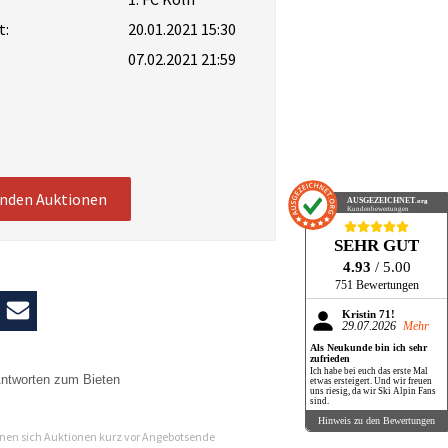
t:
20.01.2021 15:30
07.02.2021 21:59
enden Auktionen
AUSGEZEICHNET
.org
Kundenbewertungen
SEHR GUT
4.93
/ 5.00
751 Bewertungen
Kristin 71!
29.07.2026
Mehr
Als Neukunde bin ich sehr
zufrieden
Ich habe bei euch das erste Mal
ntworten zum Bieten
etwas ersteigert. Und wir freuen
uns riesig, da wir Ski Alpin Fans
sind.
n
Hinweis zu den Bewertungen
en sich Auktionen kurz vor Angebotsende