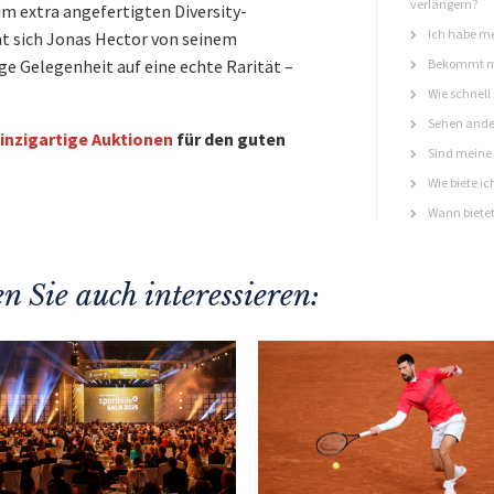
verlängern?
im extra angefertigten Diversity-
Ich habe me
nnt sich Jonas Hector von seinem
e Gelegenheit auf eine echte Rarität –
Bekommt ma
Wie schnell
Sehen ande
inzigartige Auktionen
für den guten
Sind meine 
Wie biete ic
Wann bietet
n Sie auch interessieren: