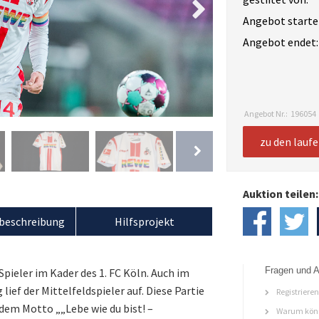
Angebot starte
Angebot endet:
Angebot Nr.:
196054
zu den lauf
Auktion teilen:
beschreibung
Hilfsprojekt
Fragen und A
Spieler im Kader des 1. FC Köln. Auch im
lief der Mittelfeldspieler auf. Diese Partie
Registriere
 dem Motto „„Lebe wie du bist! –
Warum könn