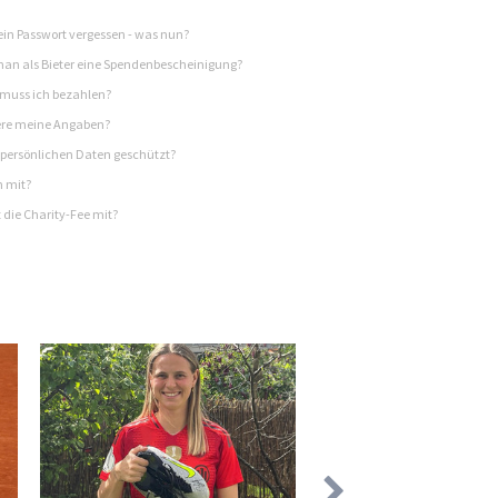
in Passwort vergessen - was nun?
n als Bieter eine Spendenbescheinigung?
 muss ich bezahlen?
re meine Angaben?
persönlichen Daten geschützt?
h mit?
 die Charity-Fee mit?