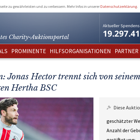
eite zu gewährleisten und zu verbessern. Mehr Infos in unserer
Datenschutzerklärung
.
Aktueller Spendens
19.297.4
tes Charity-
Auktionsportal
ALS
PROMINENTE
HILFSORGANISATIONEN
PARTNER
n: Jonas Hector trennt sich von seinem
egen Hertha BSC
Diese Auktio
geschätzter We
Anzahl der Geb
gestiftet von: