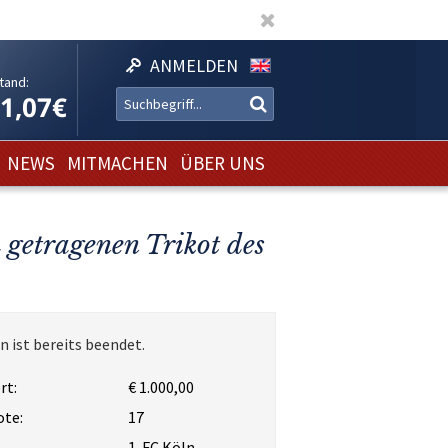
ANMELDEN
tand:
11,07€
NEWS
MITMACHEN
ÜBER UNS
 getragenen Trikot des
n ist bereits beendet.
rt:
€ 1.000,00
ote:
17
1. FC Köln