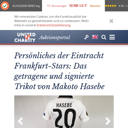
SEHR GUT
AUSGEZEICHNET
.org
751 Bewertungen
Hinweise
4.93
/ 5.
Wir verwenden Cookies, um die Funktionalität der
Webseite zu gewährleisten und zu verbessern. Mehr
Infos in unserer
Datenschutzerklärung
.
Auktionsportal
Persönliches der Eintracht
Frankfurt-Stars: Das
getragene und signierte
Trikot von Makoto Hasebe