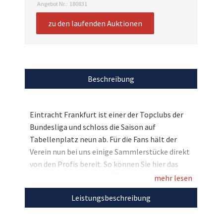
Angebot Nr.:
180831
zu den laufenden Auktionen
Beschreibung
Eintracht Frankfurt ist einer der Topclubs der
Bundesliga und schloss die Saison auf
Tabellenplatz neun ab. Für die Fans hält der
Verein nun bei uns einige Sammlerstücke direkt
von den Profis bereit. So können Sie hier das
getragene und signierte Trikot von Makoto
mehr lesen
Hasebe ersteigern. Ein ganz persönliches
Leistungsbeschreibung
Saisonandenken – bieten Sie mit!
Entdecken Sie bei uns auch weitere