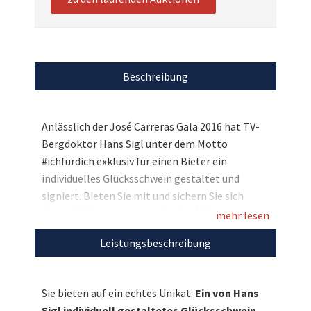
Beschreibung
Anlässlich der José Carreras Gala 2016 hat TV-
Bergdoktor Hans Sigl unter dem Motto
#ichfürdich exklusiv für einen Bieter ein
individuelles Glücksschwein gestaltet und
signiert. Bieten Sie mit und sichern Sie sich
dieses Unikat zugunsten der José Carreras
mehr lesen
Stiftung, die damit das Ziel verfolgt „Leukämie
Leistungsbeschreibung
muss heilbar werden. Immer und bei jedem.“
Sie bieten auf ein echtes Unikat:
Ein von Hans
Entdecken Sie bei uns auch weitere
Sigl individuell gestaltetes Glücksschwein.