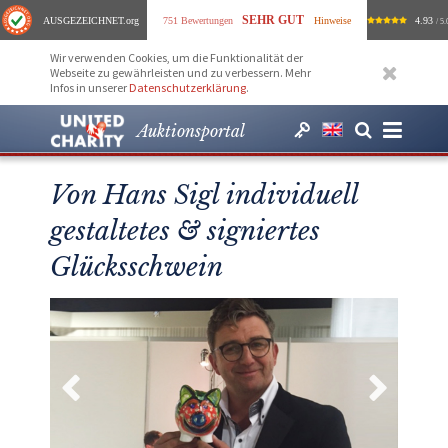
SEHR GUT
AUSGEZEICHNET
.org
751 Bewertungen
Hinweise
4.93
/ 5.
Wir verwenden Cookies, um die Funktionalität der
Webseite zu gewährleisten und zu verbessern. Mehr
Infos in unserer
Datenschutzerklärung
.
Auktionsportal
Von Hans Sigl individuell
gestaltetes & signiertes
Glücksschwein