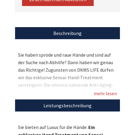
Beschreibung
Sie haben spröde und raue Hände und sind auf
der Suche nach Abhilfe? Dann haben wir genau
das Richtige! Zugunsten von DKMS LIFE dürfen
wir das exklusive Sensai-Hand-Treatment
versteigern. Die intensiv nährende Anti-Aging-
Creme pflegt Hände und Nägel und schützt vor
mehr lesen
UV-bedingten Schäden. Sie ist Hand- und
Leistungsbeschreibung
Nagelpflege sowie Handmaske in einem
Produkt. Als optimale Ergänzung erhalten Sie
zudem die innovativen Handschuhe –
Sie bieten auf Luxus für die Hände:
Ein
Handpflege auftragen und unmittelbar danach
exklusives Hand Treatment von Sensai.