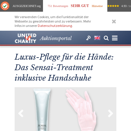
SEHR GUT
AUSGEZEICHNET
.org
751 Bewertungen
Hinweise
4.93
/ 5.
Wir verwenden Cookies, um die Funktionalität der
Webseite zu gewährleisten und zu verbessern. Mehr
Infos in unserer
Datenschutzerklärung
.
Auktionsportal
Luxus-Pflege für die Hände:
Das Sensai-Treatment
inklusive Handschuhe