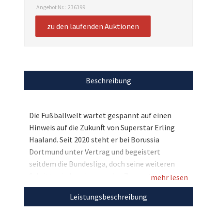
Angebot Nr.:
236399
zu den laufenden Auktionen
Beschreibung
Die Fußballwelt wartet gespannt auf einen
Hinweis auf die Zukunft von Superstar Erling
Haaland. Seit 2020 steht er bei Borussia
Dortmund unter Vertrag und begeistert
seitdem die Bundesliga, doch seine weiteren
Schritte sind noch ungewiss. Zugunsten von
mehr lesen
Fanhilfe e.V. dürfen wir nun ein handsigniertes
Leistungsbeschreibung
Trikot aus der aktuellen Saison versteigern, das
besonders bei einem möglichen Abschied vom