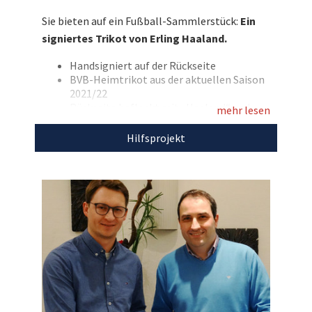
BVB in den nächsten Monaten zu einem
Sie bieten auf ein Fußball-Sammlerstück:
Ein
Sammlerstück von unschätzbarem Wert
signiertes Trikot von Erling Haaland.
werden kann! Bieten Sie mit und sichern Sie sich
das Trikot des Bundesliga-Stars!
Handsigniert auf der Rückseite
BVB-Heimtrikot aus der aktuellen Saison
Entdecken Sie bei uns auch weitere
2021/22
Rückseite beflockt mit „Haaland“ und
einzigartige Auktionen
für den guten Zweck!
mehr lesen
seiner Rückennummer 9
Marke: Puma
Hilfsprojekt
Größe: L
Farbe: gelb/schwarz
Den Erlös der Auktion „Superstar Erling
Haaland verewigt sich auf einem aktuellen
Borussia Dortmund-Trikot“ leiten wir direkt,
ohne Abzug von Kosten, an
Fanhilfe e.V.
weiter.