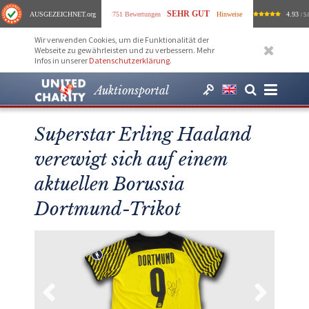
SEHR GUT
AUSGEZEICHNET
.org
751 Bewertungen
Hinweise
4.93
/ 5.
Wir verwenden Cookies, um die Funktionalität der
Webseite zu gewährleisten und zu verbessern. Mehr
Infos in unserer
Datenschutzerklärung
.
Auktionsportal
Superstar Erling Haaland
verewigt sich auf einem
aktuellen Borussia
Dortmund-Trikot