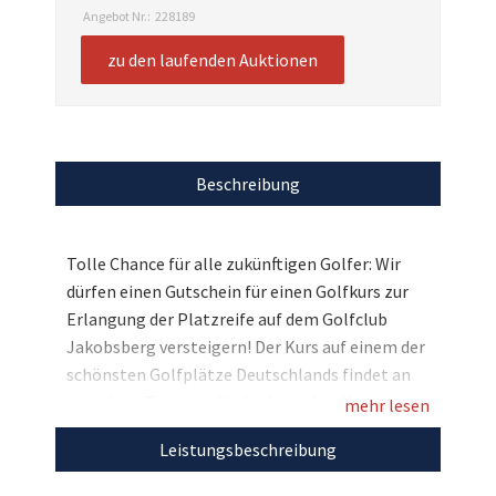
Angebot Nr.:
228189
zu den laufenden Auktionen
Beschreibung
Tolle Chance für alle zukünftigen Golfer: Wir
dürfen einen Gutschein für einen Golfkurs zur
Erlangung der Platzreife auf dem Golfclub
Jakobsberg versteigern! Der Kurs auf einem der
schönsten Golfplätze Deutschlands findet an
einzelnen Tagen im Verlauf von drei Monaten
mehr lesen
statt, so dass Sie die Grundlagen des Sports
Leistungsbeschreibung
nach und nach kennenlernen können. Der 18-
Loch Meisterschafts-Golfplatz befindet sich auf