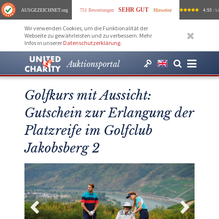
SEHR GUT
AUSGEZEICHNET
.org
751 Bewertungen
Hinweise
4.93
/ 5.
Wir verwenden Cookies, um die Funktionalität der
Webseite zu gewährleisten und zu verbessern. Mehr
Infos in unserer
Datenschutzerklärung
.
Auktionsportal
Golfkurs mit Aussicht:
Gutschein zur Erlangung der
Platzreife im Golfclub
Jakobsberg 2