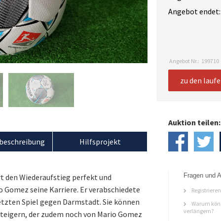
Angebot endet:
Angebot Nr.:
199710
zu den lauf
Auktion teilen:
beschreibung
Hilfsprojekt
Fragen und A
t den Wiederaufstieg perfekt und
o Gomez seine Karriere. Er verabschiedete
Registriere
letzten Spiel gegen Darmstadt. Sie können
Warum könn
verlängern?
rsteigern, der zudem noch von Mario Gomez