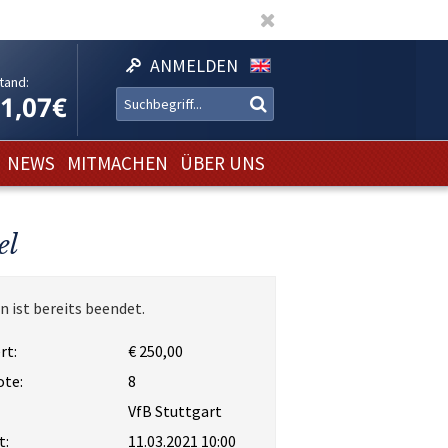
ANMELDEN
tand:
11,07€
NEWS
MITMACHEN
ÜBER UNS
el
n ist bereits beendet.
rt:
€ 250,00
ote:
8
VfB Stuttgart
t:
11.03.2021 10:00