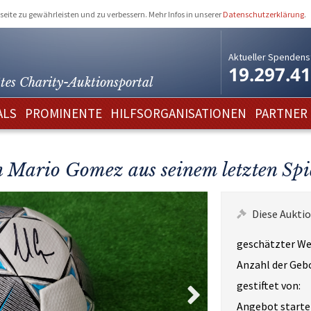
eite zu gewährleisten und zu verbessern. Mehr Infos in unserer
Datenschutzerklärung
.
Aktueller Spendens
19.297.4
tes Charity-
Auktionsportal
ALS
PROMINENTE
HILFSORGANISATIONEN
PARTNER
on Mario Gomez aus seinem letzten Spi
Diese Auktio
geschätzter We
Anzahl der Geb
gestiftet von:
Angebot starte