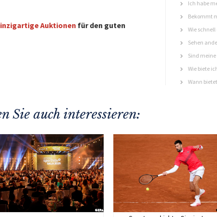
Ich habe me
Bekommt ma
inzigartige Auktionen
für den guten
Wie schnell
Sehen ande
Sind meine 
Wie biete ic
Wann bietet
n Sie auch interessieren: