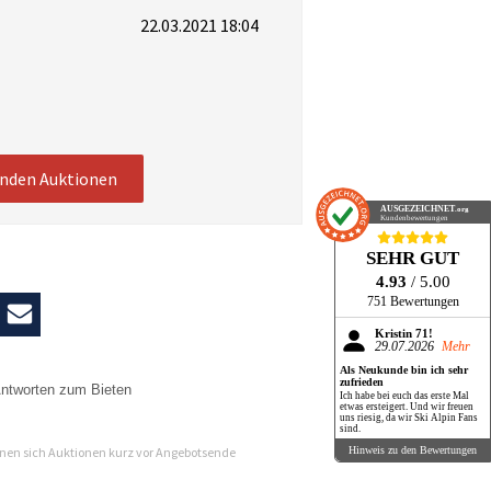
22.03.2021 18:04
enden Auktionen
AUSGEZEICHNET
.org
Kundenbewertungen
SEHR GUT
4.93
/ 5.00
751 Bewertungen
Kristin 71!
29.07.2026
Mehr
Als Neukunde bin ich sehr
zufrieden
ntworten zum Bieten
Ich habe bei euch das erste Mal
etwas ersteigert. Und wir freuen
uns riesig, da wir Ski Alpin Fans
n
sind.
en sich Auktionen kurz vor Angebotsende
Hinweis zu den Bewertungen