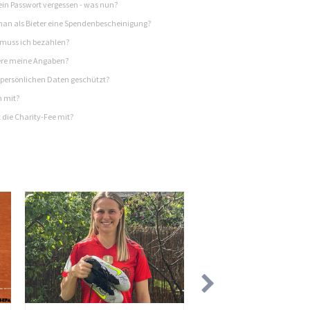
in Passwort vergessen - was nun?
n als Bieter eine Spendenbescheinigung?
 muss ich bezahlen?
re meine Angaben?
persönlichen Daten geschützt?
h mit?
 die Charity-Fee mit?