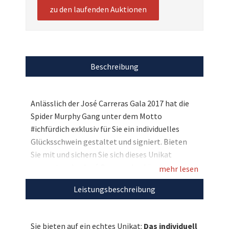
zu den laufenden Auktionen
Beschreibung
Anlässlich der José Carreras Gala 2017 hat die
Spider Murphy Gang unter dem Motto
#ichfürdich exklusiv für Sie ein individuelles
Glücksschwein gestaltet und signiert. Bieten
Sie mit und sichern Sie sich dieses Unikat
zugunsten der José Carreras Leukämie-
mehr lesen
Stiftung, die damit das Ziel verfolgt „Leukämie
Leistungsbeschreibung
muss heilbar werden. Immer und bei jedem.“
Entdecken Sie bei uns auch weitere
Sie bieten auf ein echtes Unikat:
Das individuell
einzigartige Auktionen
für den guten Zweck!