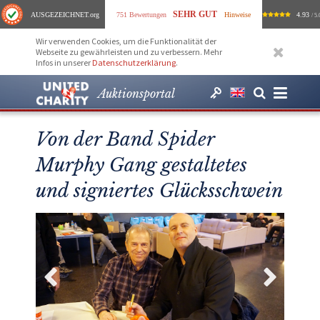
SEHR GUT
AUSGEZEICHNET
.org
751 Bewertungen
Hinweise
4.93
/ 5.
Wir verwenden Cookies, um die Funktionalität der
Webseite zu gewährleisten und zu verbessern. Mehr
Infos in unserer
Datenschutzerklärung
.
Auktionsportal
Von der Band Spider
Murphy Gang gestaltetes
und signiertes Glücksschwein