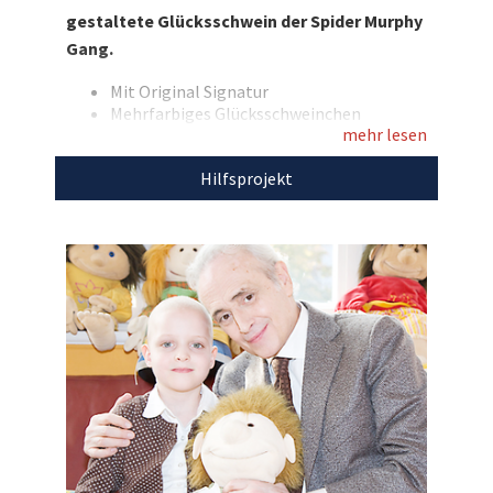
gestaltete Glücksschwein der Spider Murphy
Gang.
Mit Original Signatur
Mehrfarbiges Glücksschweinchen
mehr lesen
Den Erlös der Auktion „Von der Band Spider
Hilfsprojekt
Murphy Gang gestaltetes und signiertes
Glücksschwein“ leiten wir direkt, ohne Abzug
von Kosten, an die
José Carreras Leukämie-
Stiftung
weiter.