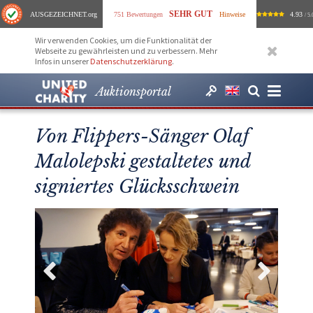
SEHR GUT
AUSGEZEICHNET
.org
751 Bewertungen
Hinweise
4.93
/ 5.
Wir verwenden Cookies, um die Funktionalität der
Webseite zu gewährleisten und zu verbessern. Mehr
Infos in unserer
Datenschutzerklärung
.
Auktionsportal
Von Flippers-Sänger Olaf
Malolepski gestaltetes und
signiertes Glücksschwein