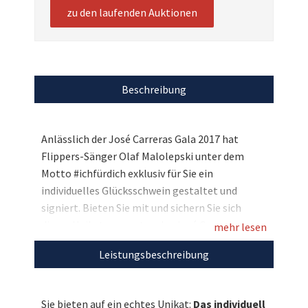
zu den laufenden Auktionen
Beschreibung
Anlässlich der José Carreras Gala 2017 hat
Flippers-Sänger Olaf Malolepski unter dem
Motto #ichfürdich exklusiv für Sie ein
individuelles Glücksschwein gestaltet und
signiert. Bieten Sie mit und sichern Sie sich
dieses Unikat zugunsten der José Carreras
mehr lesen
Leukämie-Stiftung, die damit das Ziel verfolgt
Leistungsbeschreibung
„Leukämie muss heilbar werden. Immer und bei
jedem.“
Sie bieten auf ein echtes Unikat:
Das individuell
Entdecken Sie bei uns auch weitere