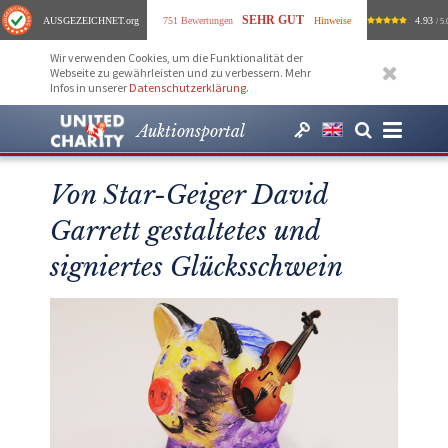
SEHR GUT
AUSGEZEICHNET
.org
751 Bewertungen
Hinweise
4.93
/ 5.
Wir verwenden Cookies, um die Funktionalität der
Webseite zu gewährleisten und zu verbessern. Mehr
Infos in unserer
Datenschutzerklärung
.
Auktionsportal
Von Star-Geiger David
Garrett gestaltetes und
signiertes Glücksschwein