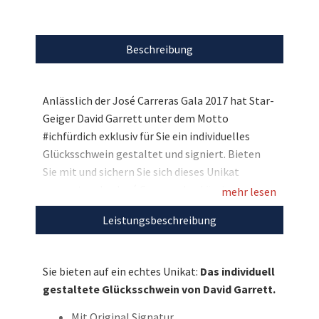
Beschreibung
Anlässlich der José Carreras Gala 2017 hat Star-
Geiger David Garrett unter dem Motto
#ichfürdich exklusiv für Sie ein individuelles
Glücksschwein gestaltet und signiert. Bieten
Sie mit und sichern Sie sich dieses Unikat
zugunsten der José Carreras Leukämie-
mehr lesen
Stiftung, die damit das Ziel verfolgt „Leukämie
Leistungsbeschreibung
muss heilbar werden. Immer und bei jedem.“
Entdecken Sie bei uns auch weitere
Sie bieten auf ein echtes Unikat:
Das individuell
einzigartige Auktionen
für den guten Zweck!
gestaltete Glücksschwein von David Garrett.
Mit Original Signatur