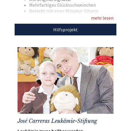
Mehrfarbiges Glücksschweinchen
Beklebt mit einer Miniatur-Gitarre
mehr lesen
Den Erlös der Auktion „Von Star-Geiger David
Garrett gestaltetes und signiertes
Hilfsprojekt
Glücksschwein“ leiten wir direkt, ohne Abzug
von Kosten, an die
José Carreras Leukämie-
Stiftung
weiter.
José Carreras Leukämie-Stiftung