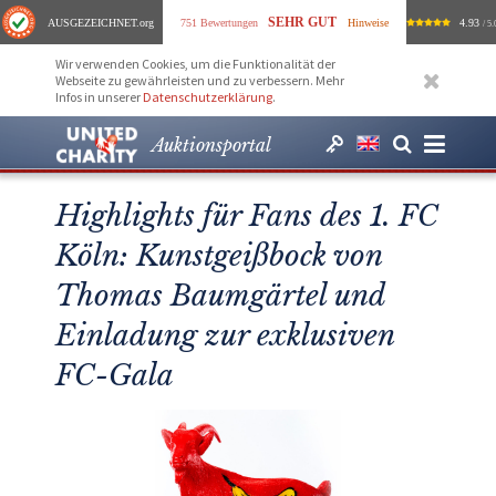
SEHR GUT
AUSGEZEICHNET
.org
751 Bewertungen
Hinweise
4.93
/ 5.
Wir verwenden Cookies, um die Funktionalität der
Webseite zu gewährleisten und zu verbessern. Mehr
Infos in unserer
Datenschutzerklärung
.
Auktionsportal
Highlights für Fans des 1. FC
Köln: Kunstgeißbock von
Thomas Baumgärtel und
Einladung zur exklusiven
FC-Gala