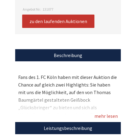
Angebot Nr.:
131077
zu den laufenden Auktionen
Beschreibung
Fans des 1. FC Köln haben mit dieser Auktion die
Chance auf gleich zwei Highlights: Sie haben
mit uns die Möglichkeit, auf den von Thomas
Baumgärtel gestalteten Geißbock
„Glücksbringer“ zu bieten und sich als
Höchstbietender gleichzeitig eine Einladung
mehr lesen
für zwei zur exklusiven FC-Gala am 17.
Leistungsbeschreibung
November zu sichern, auf der der 1. FC Köln mit