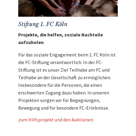
Seite nochmals ca. 10 cm hinzu
Den Erlös der Auktion „Highlights für Fans des
1. FC Köln: Kunstgeißbock von Thomas
Stiftung 1. FC Köln
Baumgärtel und Einladung zur exklusiven FC-
Projekte, die helfen, soziale Nachteile
Gala“ leiten wir direkt, ohne Abzug von Kosten,
aufzuholen
an die
Stiftung 1. FC Köln
weiter.
Für das soziale Engagement beim 1. FC Köln ist
die FC-Stiftung verantwortlich. In der FC-
Stiftung ist es unser Ziel Teilhabe am FC und
Teilhabe an der Gesellschaft zu ermöglichen.
Insbesondere für die Personen, die einen
erschwerten Zugang dazu haben. In unseren
Projekten sorgen wir für Begegnungen,
Bewegung und für besondere FC-Erlebnisse.
zum Hilfsprojekt und den Auktionen