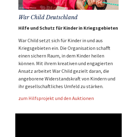
duesenberg.de
Inklusive Custom Line Case
Hinweis: Versandkosten trägt der
War Child Deutschland
Auktionsgewinner.
Hilfe und Schutz für Kinder in Kriegsgebieten
Mit dem Erlös dieser Auktion unterstützen
wir
War Child Deutschland.
War Child setzt sich für Kinder in und aus
Kriegsgebieten ein. Die Organisation schafft
einen sichern Raum, in dem Kinder heilen
können. Mit ihrem kreativen und engagierten
Ansatz arbeitet War Child gezielt daran, die
angeborene Widerstandskraft von Kindern und
ihr gesellschaftliches Umfeld zu stärken.
zum Hilfsprojekt und den Auktionen