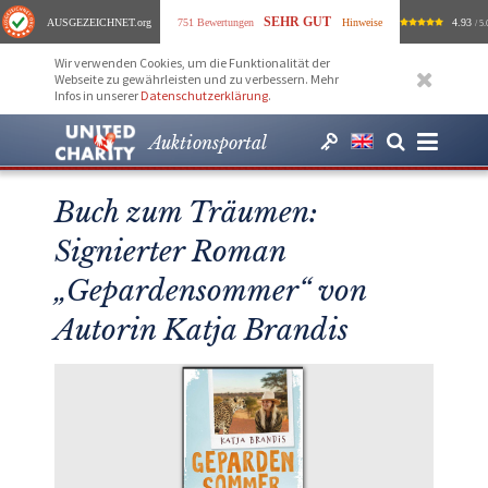
SEHR GUT
AUSGEZEICHNET
.org
751 Bewertungen
Hinweise
4.93
/ 5.
Wir verwenden Cookies, um die Funktionalität der
Webseite zu gewährleisten und zu verbessern. Mehr
Infos in unserer
Datenschutzerklärung
.
Auktionsportal
Buch zum Träumen:
Signierter Roman
„Gepardensommer“ von
Autorin Katja Brandis