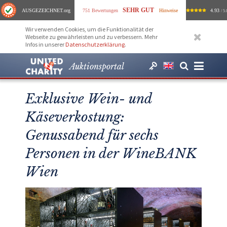
SEHR GUT
AUSGEZEICHNET
.org
751 Bewertungen
Hinweise
4.93
/ 5.
Wir verwenden Cookies, um die Funktionalität der
Webseite zu gewährleisten und zu verbessern. Mehr
Infos in unserer
Datenschutzerklärung
.
Auktionsportal
Exklusive Wein- und
Käseverkostung:
Genussabend für sechs
Personen in der WineBANK
Wien