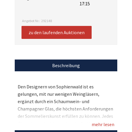
17:15
Angebot Nr.:
292148
zu den laufenden Auktionen
Beschreibung
Den Designern von Sophienwald ist es
gelungen, mit nur wenigen Weingläsern,
ergänzt durch ein Schaumwein- und
Champagner Glas, die höchsten Anforderungen
der Sommelierskunst erfüllen zu können. Jedes
Glas ist mundgeblasen, handgefertigt und
mehr lesen
somit ein Unikat. Hier bei uns haben