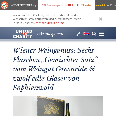
SEHR GUT
AUSGEZEICHNET
.org
751 Bewertungen
Hinweise
4.93
/ 5.
Wir verwenden Cookies, um die Funktionalität der
Webseite zu gewährleisten und zu verbessern. Mehr
Infos in unserer
Datenschutzerklärung
.
Auktionsportal
Wiener Weingenuss: Sechs
Flaschen „Gemischter Satz“
vom Weingut Greenride &
zwölf edle Gläser von
Sophienwald